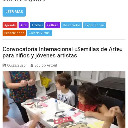
LEER MÁS
Agenda
Arte
Artistas
Cultura
Destacados
Experiencias
Exposiciones
Galería Virtual
Convocatoria Internacional «Semillas de Arte»
para niños y jóvenes artistas
06/23/2026
Equipo Artout