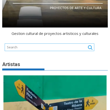
r
a
d
a
s
Gestion cultural de proyectos artisticos y culturales
Artistas