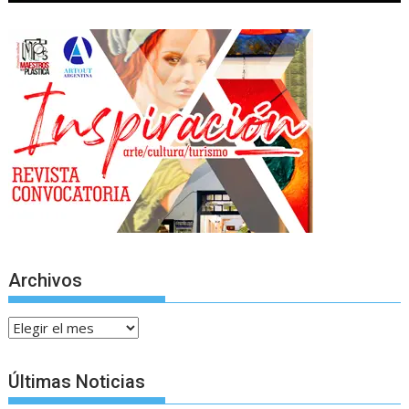
Archivos
A
r
c
Últimas Noticias
h