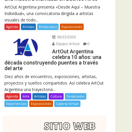
ArtOut Argentina presenta «Desde Aquí – Muestra
Individual», una convocatoria dirigida a artistas
visuales de todo...
Agenda
Artistas
Destacados
Exposiciones
06/23/2026
Equipo Artout
0
ArtOut Argentina
celebra 10 años: una
década construyendo puentes a través
del arte
Diez años de encuentros, exposiciones, artistas,
proyectos y sueños compartidos. Así celebra ArtOut
Argentina una trayectoria...
Agenda
Arte
Artistas
Cultura
Destacados
Experiencias
Exposiciones
Galería Virtual