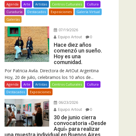
Agenda
Arte
Artistas
Centros Culturales
Cultura
Curaduría
Destacados
Exposiciones
Galería Virtual
Galerías
07/19/2026
Equipo Artout
0
Hace diez años
comenzó un sueño.
Hoy es una
comunidad.
Por Patricia Avila. Directora de ArtOut Argentina
Hoy, 20 de julio, celebramos los 10 años de...
Agenda
Arte
Artistas
Centros Culturales
Cultura
Destacados
Exposiciones
06/23/2026
Equipo Artout
0
30 de junio cierra
convocatoria «Desde
Aquí» para realizar
una muestra individual en Buenos Aires