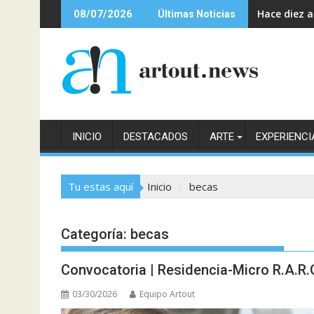
Saltar
Hace diez 
08/07/2026
Últimas Noticias
al
contenido
INICIO
DESTACADOS
ARTE
EXPERIENCI
Tu estas aquí
Inicio
becas
Categoría:
becas
Convocatoria | Residencia-Micro R.A.R.
03/30/2026
Equipo Artout