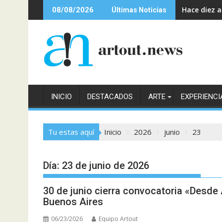
S
Hace diez 
08/08/2026
Últimas Noticias
a
l
t
a
r
a
l
INICIO
DESTACADOS
ARTE
EXPERIENCI
c
o
n
Tu estas aquí
Inicio
2026
junio
23
t
e
n
Día:
23 de junio de 2026
i
d
30 de junio cierra convocatoria «Desde 
o
Buenos Aires
06/23/2026
Equipo Artout