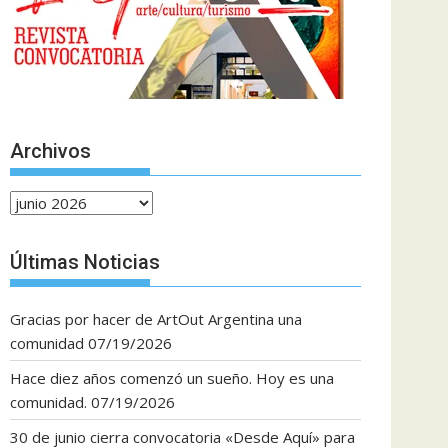
Archivos
A
r
c
Últimas Noticias
h
i
Gracias por hacer de ArtOut Argentina una
v
comunidad
07/19/2026
o
s
Hace diez años comenzó un sueño. Hoy es una
comunidad.
07/19/2026
30 de junio cierra convocatoria «Desde Aquí» para