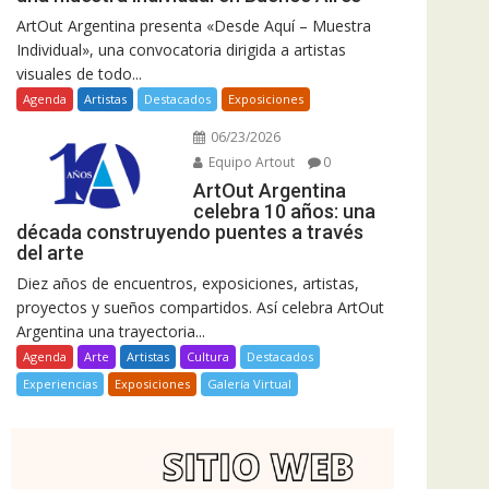
ArtOut Argentina presenta «Desde Aquí – Muestra
Individual», una convocatoria dirigida a artistas
visuales de todo...
Agenda
Artistas
Destacados
Exposiciones
06/23/2026
Equipo Artout
0
ArtOut Argentina
celebra 10 años: una
década construyendo puentes a través
del arte
Diez años de encuentros, exposiciones, artistas,
proyectos y sueños compartidos. Así celebra ArtOut
Argentina una trayectoria...
Agenda
Arte
Artistas
Cultura
Destacados
Experiencias
Exposiciones
Galería Virtual