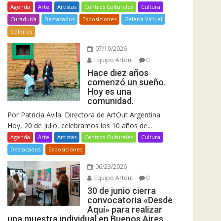
Agenda
Arte
Artistas
Centros Culturales
Cultura
Curaduría
Destacados
Exposiciones
Galería Virtual
Galerías
07/19/2026
Equipo Artout
0
Hace diez años
comenzó un sueño.
Hoy es una
comunidad.
Por Patricia Avila. Directora de ArtOut Argentina
Hoy, 20 de julio, celebramos los 10 años de...
Agenda
Arte
Artistas
Centros Culturales
Cultura
Destacados
Exposiciones
06/23/2026
Equipo Artout
0
30 de junio cierra
convocatoria «Desde
Aquí» para realizar
una muestra individual en Buenos Aires