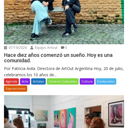
07/19/2026
Equipo Artout
0
Hace diez años comenzó un sueño. Hoy es una
comunidad.
Por Patricia Avila. Directora de ArtOut Argentina Hoy, 20 de julio,
celebramos los 10 años de...
Agenda
Arte
Artistas
Centros Culturales
Cultura
Destacados
Exposiciones