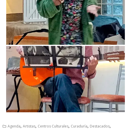
,
,
,
,
,
Agenda
Artistas
Centros Culturales
Curaduría
Destacados