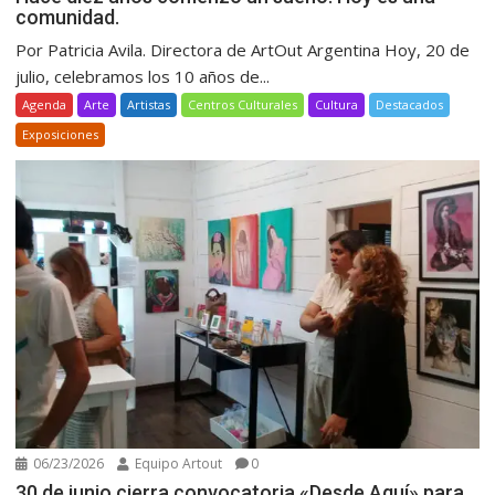
comunidad.
Por Patricia Avila. Directora de ArtOut Argentina Hoy, 20 de
julio, celebramos los 10 años de...
Agenda
Arte
Artistas
Centros Culturales
Cultura
Destacados
Exposiciones
06/23/2026
Equipo Artout
0
30 de junio cierra convocatoria «Desde Aquí» para