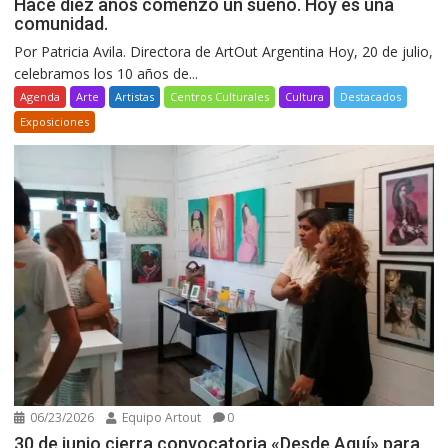
Hace diez años comenzó un sueño. Hoy es una
comunidad.
Por Patricia Avila. Directora de ArtOut Argentina Hoy, 20 de julio,
celebramos los 10 años de...
Agenda
Arte
Artistas
Centros Culturales
Cultura
Destacados
Exposiciones
06/23/2026
Equipo Artout
0
30 de junio cierra convocatoria «Desde Aquí» para