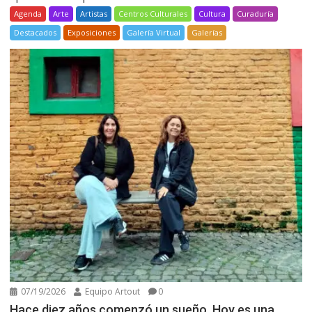
Agenda
Arte
Artistas
Centros Culturales
Cultura
Curaduría
Destacados
Exposiciones
Galería Virtual
Galerías
07/19/2026
Equipo Artout
0
Hace diez años comenzó un sueño. Hoy es una