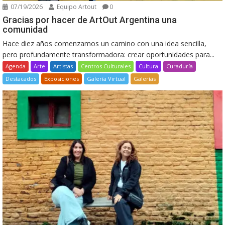
07/19/2026
Equipo Artout
0
Gracias por hacer de ArtOut Argentina una
comunidad
Hace diez años comenzamos un camino con una idea sencilla,
pero profundamente transformadora: crear oportunidades para...
Agenda
Arte
Artistas
Centros Culturales
Cultura
Curaduría
Destacados
Exposiciones
Galería Virtual
Galerías