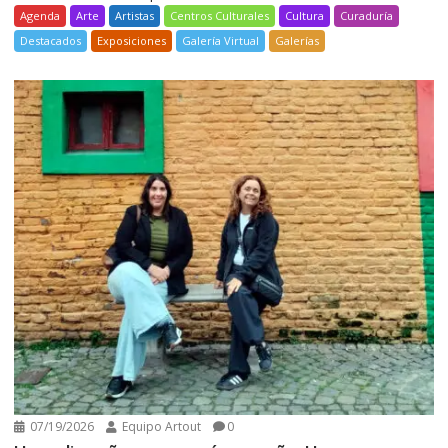
Agenda
Arte
Artistas
Centros Culturales
Cultura
Curaduría
Destacados
Exposiciones
Galería Virtual
Galerías
07/19/2026
Equipo Artout
0