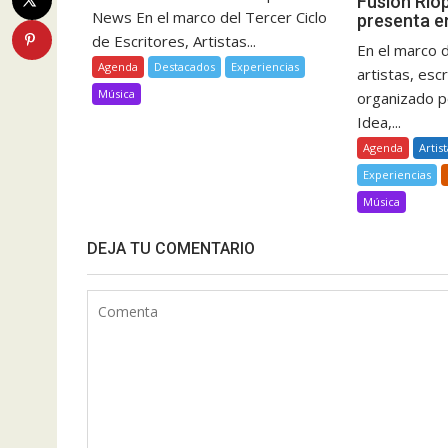
Fusión Rio
News En el marco del Tercer Ciclo
presenta en
de Escritores, Artistas...
En el marco d
Agenda
Destacados
Experiencias
artistas, esc
Música
organizado p
Idea,...
Agenda
Artis
Experiencias
Música
DEJA TU COMENTARIO