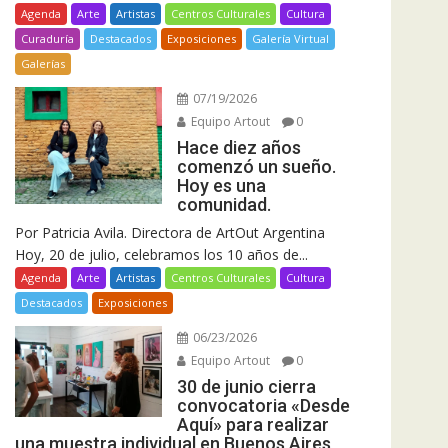
Agenda
Arte
Artistas
Centros Culturales
Cultura
Curaduría
Destacados
Exposiciones
Galería Virtual
Galerías
07/19/2026
Equipo Artout
0
Hace diez años
comenzó un sueño.
Hoy es una
comunidad.
Por Patricia Avila. Directora de ArtOut Argentina
Hoy, 20 de julio, celebramos los 10 años de...
Agenda
Arte
Artistas
Centros Culturales
Cultura
Destacados
Exposiciones
06/23/2026
Equipo Artout
0
30 de junio cierra
convocatoria «Desde
Aquí» para realizar
una muestra individual en Buenos Aires