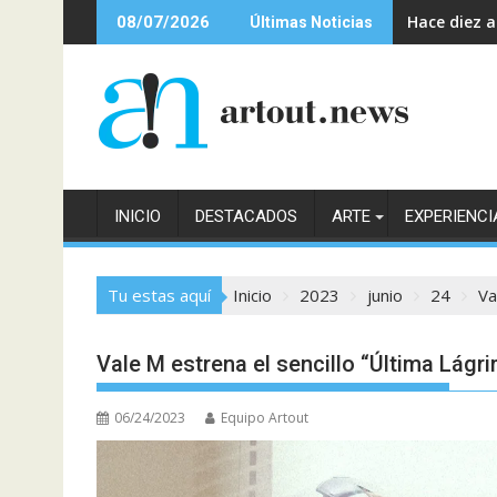
Saltar
Hace diez 
08/07/2026
Últimas Noticias
al
contenido
INICIO
DESTACADOS
ARTE
EXPERIENCI
Tu estas aquí
Inicio
2023
junio
24
Va
Vale M estrena el sencillo “Última Lágr
06/24/2023
Equipo Artout