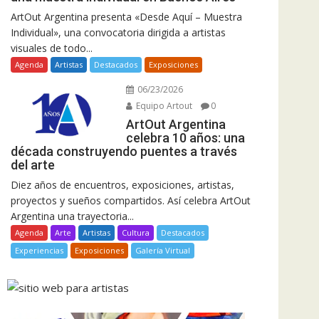
ArtOut Argentina presenta «Desde Aquí – Muestra
Individual», una convocatoria dirigida a artistas
visuales de todo...
Agenda
Artistas
Destacados
Exposiciones
06/23/2026
Equipo Artout
0
ArtOut Argentina
celebra 10 años: una
década construyendo puentes a través
del arte
Diez años de encuentros, exposiciones, artistas,
proyectos y sueños compartidos. Así celebra ArtOut
Argentina una trayectoria...
Agenda
Arte
Artistas
Cultura
Destacados
Experiencias
Exposiciones
Galería Virtual