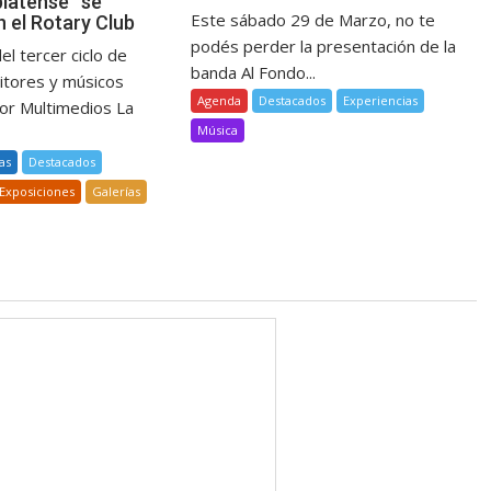
platense” se
Este sábado 29 de Marzo, no te
 el Rotary Club
podés perder la presentación de la
el tercer ciclo de
banda Al Fondo...
ritores y músicos
Agenda
Destacados
Experiencias
or Multimedios La
Música
tas
Destacados
Exposiciones
Galerías