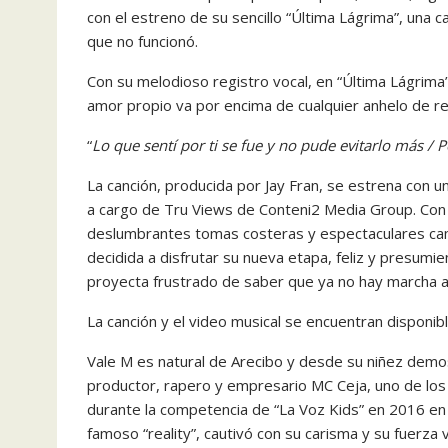
con el estreno de su sencillo “Última Lágrima”, una c
que no funcionó.
Con su melodioso registro vocal, en “Última Lágri
amor propio va por encima de cualquier anhelo de rec
“
Lo que sentí por ti se fue y no pude evitarlo más 
La canción, producida por Jay Fran, se estrena con un
a cargo de Tru Views de Conteni2 Media Group. Con 
deslumbrantes tomas costeras y espectaculares campo
decidida a disfrutar su nueva etapa, feliz y presumi
proyecta frustrado de saber que ya no hay marcha a
La canción y el video musical se encuentran disponib
Vale M es natural de Arecibo y desde su niñez demos
productor, rapero y empresario MC Ceja, uno de los 
durante la competencia de “La Voz Kids” en 2016 en 
famoso “reality”, cautivó con su carisma y su fuerza v