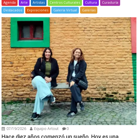
Agenda
Arte
Artistas
Centros Culturales
Cultura
Curaduría
Destacados
Exposiciones
Galería Virtual
Galerías
07/19/2026
Equipo Artout
0
Hace diez años comenzó un sueño. Hoy es una