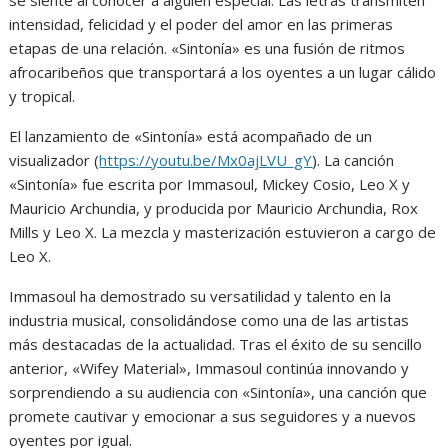
se siente al conocer a alguien especial. Las letras transmiten
intensidad, felicidad y el poder del amor en las primeras
etapas de una relación. «Sintonía» es una fusión de ritmos
afrocaribeños que transportará a los oyentes a un lugar cálido
y tropical.
El lanzamiento de «Sintonía» está acompañado de un
visualizador (
https://youtu.be/Mx0ajLVU_gY
)
. La canción
«Sintonía» fue escrita por Immasoul, Mickey Cosio, Leo X y
Mauricio Archundia, y producida por Mauricio Archundia, Rox
Mills y Leo X. La mezcla y masterización estuvieron a cargo de
Leo X.
Immasoul ha demostrado su versatilidad y talento en la
industria musical, consolidándose como una de las artistas
más destacadas de la actualidad. Tras el éxito de su sencillo
anterior, «Wifey Material», Immasoul continúa innovando y
sorprendiendo a su audiencia con «Sintonía», una canción que
promete cautivar y emocionar a sus seguidores y a nuevos
oyentes por igual.