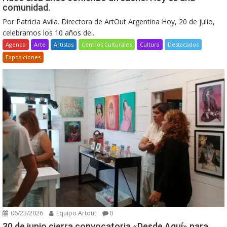
comunidad.
Por Patricia Avila. Directora de ArtOut Argentina Hoy, 20 de julio,
celebramos los 10 años de...
Agenda
Arte
Artistas
Centros Culturales
Cultura
Destacados
Exposiciones
06/23/2026
Equipo Artout
0
30 de junio cierra convocatoria «Desde Aquí» para