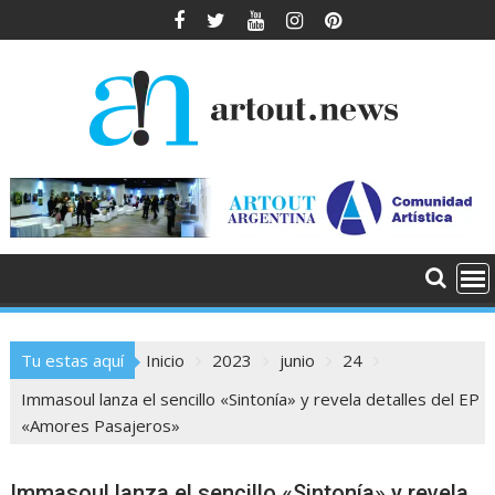
Saltar
al
contenido
Tu estas aquí
Inicio
2023
junio
24
Immasoul lanza el sencillo «Sintonía» y revela detalles del EP
«Amores Pasajeros»
Immasoul lanza el sencillo «Sintonía» y revela