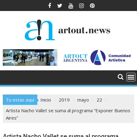
Saltar
al
contenido
Tu estas aquí
Inicio
2019
mayo
22
Artista Nacho Vallet se suma al programa “Exponer Buenos
Aires”
Artista Nacho Vallet se suma al programa