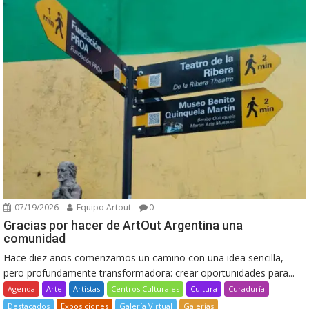
07/19/2026
Equipo Artout
0
Gracias por hacer de ArtOut Argentina una
comunidad
Hace diez años comenzamos un camino con una idea sencilla,
pero profundamente transformadora: crear oportunidades para...
Agenda
Arte
Artistas
Centros Culturales
Cultura
Curaduría
Destacados
Exposiciones
Galería Virtual
Galerías