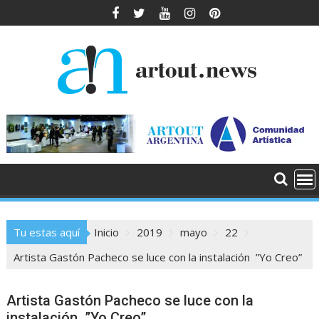
Saltar
al
contenido
Tu estas aquí
Inicio
2019
mayo
22
Artista Gastón Pacheco se luce con la instalación ”Yo Creo”
Artista Gastón Pacheco se luce con la
instalación ”Yo Creo”