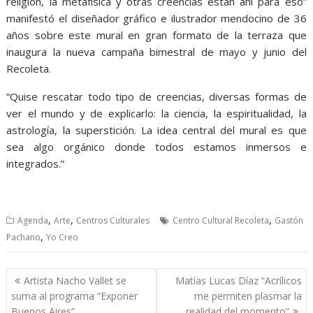
religión, la metafísica y otras creencias están ahí para eso”
manifestó el diseñador gráfico e ilustrador mendocino de 36
años sobre este mural en gran formato de la terraza que
inaugura la nueva campaña bimestral de mayo y junio del
Recoleta.
“Quise rescatar todo tipo de creencias, diversas formas de
ver el mundo y de explicarlo: la ciencia, la espiritualidad, la
astrología, la superstición. La idea central del mural es que
sea algo orgánico donde todos estamos inmersos e
integrados.”
,
,
,
Agenda
Arte
Centros Culturales
Centro Cultural Recoleta
Gastón
,
Pachano
Yo Creo
Navegación
Artista Nacho Vallet se
Matías Lucas Díaz “Acrílicos
de
suma al programa “Exponer
me permiten plasmar la
entradas
Buenos Aires”
realidad del momento”