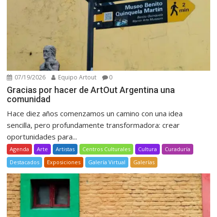
07/19/2026
Equipo Artout
0
Gracias por hacer de ArtOut Argentina una
comunidad
Hace diez años comenzamos un camino con una idea
sencilla, pero profundamente transformadora: crear
oportunidades para...
Agenda
Arte
Artistas
Centros Culturales
Cultura
Curaduría
Destacados
Exposiciones
Galería Virtual
Galerías