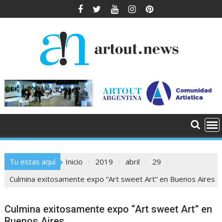
Saltar
al
contenido
Tu estas aquí
Inicio
2019
abril
29
Culmina exitosamente expo “Art sweet Art” en Buenos Aires
Culmina exitosamente expo “Art sweet Art” en
Buenos Aires