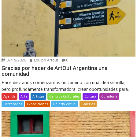
07/19/2026
Equipo Artout
0
Gracias por hacer de ArtOut Argentina una
comunidad
Hace diez años comenzamos un camino con una idea sencilla,
pero profundamente transformadora: crear oportunidades para...
Agenda
Arte
Artistas
Centros Culturales
Cultura
Curaduría
Destacados
Exposiciones
Galería Virtual
Galerías