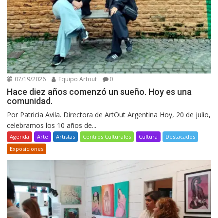
07/19/2026
Equipo Artout
0
Hace diez años comenzó un sueño. Hoy es una
comunidad.
Por Patricia Avila. Directora de ArtOut Argentina Hoy, 20 de julio,
celebramos los 10 años de...
Agenda
Arte
Artistas
Centros Culturales
Cultura
Destacados
Exposiciones