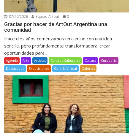
07/19/2026
Equipo Artout
0
Gracias por hacer de ArtOut Argentina una
comunidad
Hace diez años comenzamos un camino con una idea
sencilla, pero profundamente transformadora: crear
oportunidades para...
Agenda
Arte
Artistas
Centros Culturales
Cultura
Curaduría
Destacados
Exposiciones
Galería Virtual
Galerías