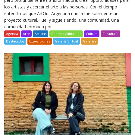
pero profundamente transformadora: crear oportunidades para
los artistas y acercar el arte a las personas. Con el tiempo
entendimos que ArtOut Argentina nunca fue solamente un
proyecto cultural. Fue, y sigue siendo, una comunidad. Una
comunidad formada por...
Agenda
Arte
Artistas
Centros Culturales
Cultura
Curaduría
Destacados
Exposiciones
Galería Virtual
Galerías