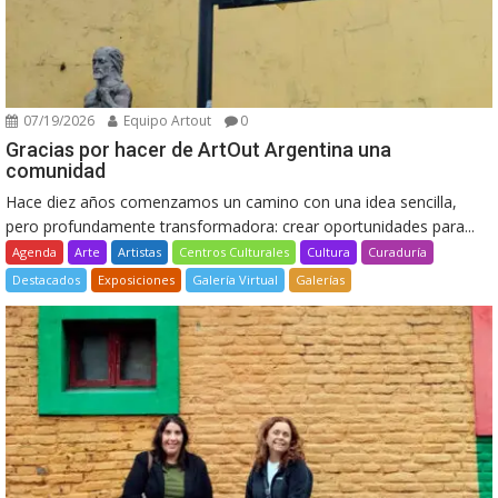
07/19/2026
Equipo Artout
0
Gracias por hacer de ArtOut Argentina una
comunidad
Hace diez años comenzamos un camino con una idea sencilla,
pero profundamente transformadora: crear oportunidades para...
Agenda
Arte
Artistas
Centros Culturales
Cultura
Curaduría
Destacados
Exposiciones
Galería Virtual
Galerías