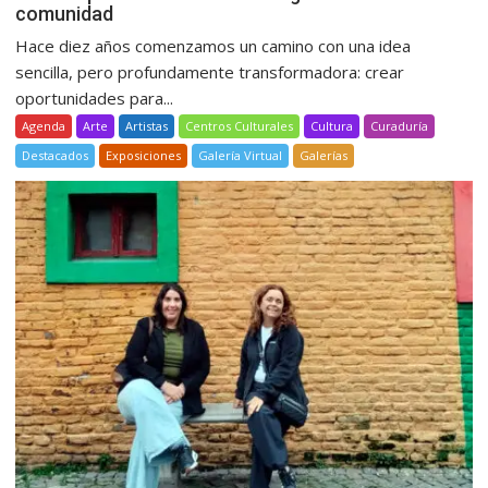
comunidad
Hace diez años comenzamos un camino con una idea
sencilla, pero profundamente transformadora: crear
oportunidades para...
Agenda
Arte
Artistas
Centros Culturales
Cultura
Curaduría
Destacados
Exposiciones
Galería Virtual
Galerías