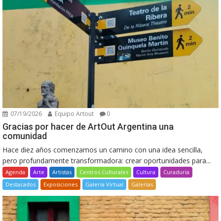
07/19/2026
Equipo Artout
0
Gracias por hacer de ArtOut Argentina una
comunidad
Hace diez años comenzamos un camino con una idea sencilla,
pero profundamente transformadora: crear oportunidades para...
Agenda
Arte
Artistas
Centros Culturales
Cultura
Curaduría
Destacados
Exposiciones
Galería Virtual
Galerías