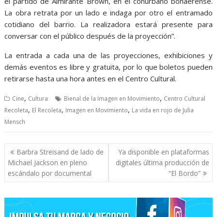
el partido de Almirante Brown, en el conurbano bonaerense.
La obra retrata por un lado e indaga por otro el entramado
cotidiano del barrio. La realizadora estará presente para
conversar con el público después de la proyección”.
La entrada a cada una de las proyecciones, exhibiciones y
demás eventos es libre y gratuita, por lo que boletos pueden
retirarse hasta una hora antes en el Centro Cultural.
,
,
Cine
Cultura
Bienal de la Imagen en Movimiento
Centro Cultural
,
,
,
Recoleta
El Recoleta
Imagen en Movimiento
La vida en rojo de Julia
Mensch
Navegación
Barbra Streisand de lado de
Ya disponible en plataformas
de
Michael Jackson en pleno
digitales última producción de
entradas
escándalo por documental
“El Bordo”