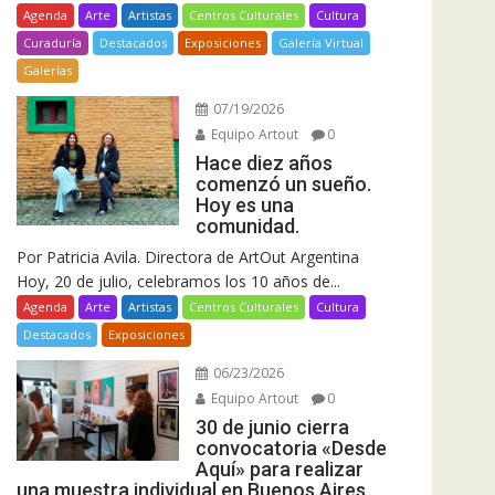
Agenda
Arte
Artistas
Centros Culturales
Cultura
Curaduría
Destacados
Exposiciones
Galería Virtual
Galerías
07/19/2026
Equipo Artout
0
Hace diez años
comenzó un sueño.
Hoy es una
comunidad.
Por Patricia Avila. Directora de ArtOut Argentina
Hoy, 20 de julio, celebramos los 10 años de...
Agenda
Arte
Artistas
Centros Culturales
Cultura
Destacados
Exposiciones
06/23/2026
Equipo Artout
0
30 de junio cierra
convocatoria «Desde
Aquí» para realizar
una muestra individual en Buenos Aires