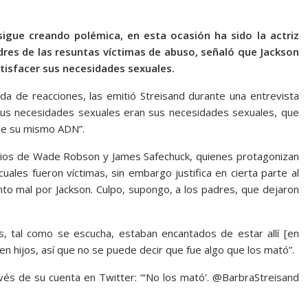
gue creando polémica, en esta ocasión ha sido la actriz
dres de las resuntas víctimas de abuso, señaló que Jackson
tisfacer sus necesidades sexuales.
da de reacciones, las emitió Streisand durante una entrevista
Sus necesidades sexuales eran sus necesidades sexuales, que
 de su mismo ADN”.
nios de Wade Robson y James Safechuck, quienes protagonizan
 cuales fueron víctimas, sin embargo justifica en cierta parte al
nto mal por Jackson. Culpo, supongo, a los padres, que dejaron
s, tal como se escucha, estaban encantados de estar allí [en
 hijos, así que no se puede decir que fue algo que los mató”.
avés de su cuenta en Twitter: “‘No los mató’. @BarbraStreisand