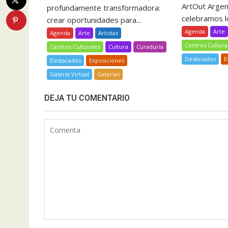
ArtOut Argent
profundamente transformadora:
celebramos lo
crear oportunidades para...
Agenda
Arte
Agenda
Arte
Artistas
Centros Cultura
Centros Culturales
Cultura
Curaduría
Destacados
E
Destacados
Exposiciones
Galería Virtual
Galerías
DEJA TU COMENTARIO