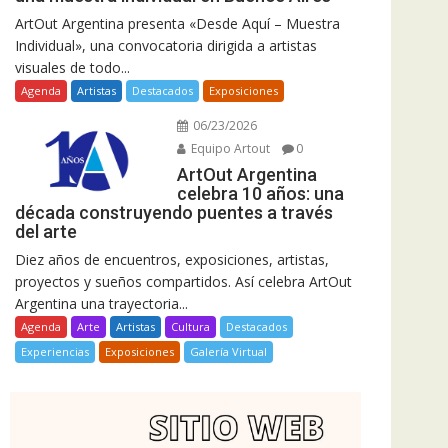
ArtOut Argentina presenta «Desde Aquí – Muestra
Individual», una convocatoria dirigida a artistas
visuales de todo...
Agenda
Artistas
Destacados
Exposiciones
06/23/2026
Equipo Artout
0
ArtOut Argentina
celebra 10 años: una
década construyendo puentes a través
del arte
Diez años de encuentros, exposiciones, artistas,
proyectos y sueños compartidos. Así celebra ArtOut
Argentina una trayectoria...
Agenda
Arte
Artistas
Cultura
Destacados
Experiencias
Exposiciones
Galería Virtual