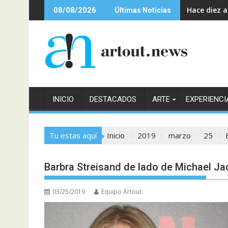
Saltar
Hace diez 
08/08/2026
Últimas Noticias
al
contenido
INICIO
DESTACADOS
ARTE
EXPERIENCI
Tu estas aquí
Inicio
2019
marzo
25
Barbra Streisand de lado de Michael J
03/25/2019
Equipo Artout