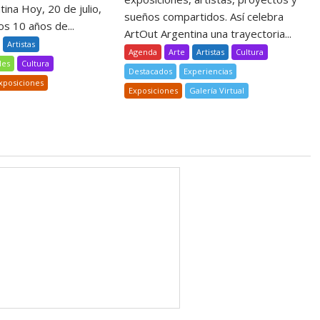
ina Hoy, 20 de julio,
sueños compartidos. Así celebra
s 10 años de...
ArtOut Argentina una trayectoria...
Artistas
Agenda
Arte
Artistas
Cultura
les
Cultura
Destacados
Experiencias
xposiciones
Exposiciones
Galería Virtual