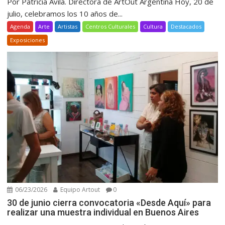
Por Patricia Avila. Directora de ArtOut Argentina Hoy, 20 de
julio, celebramos los 10 años de...
Agenda
Arte
Artistas
Centros Culturales
Cultura
Destacados
Exposiciones
06/23/2026
Equipo Artout
0
30 de junio cierra convocatoria «Desde Aquí» para
realizar una muestra individual en Buenos Aires