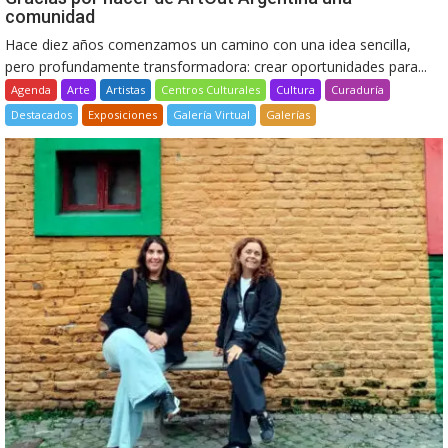
comunidad
Hace diez años comenzamos un camino con una idea sencilla,
pero profundamente transformadora: crear oportunidades para...
Agenda
Arte
Artistas
Centros Culturales
Cultura
Curaduría
Destacados
Exposiciones
Galería Virtual
Galerías