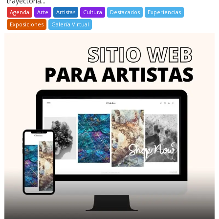
trayectoria...
Agenda
Arte
Artistas
Cultura
Destacados
Experiencias
Exposiciones
Galería Virtual