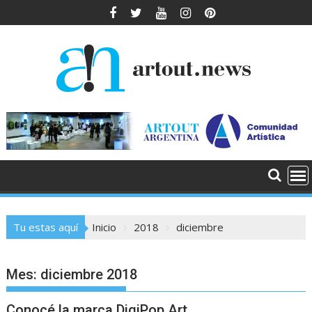
Saltar
al
contenido
Tu estas aquí
Inicio
2018
diciembre
Mes:
diciembre 2018
Conocé la marca DigiPop Art