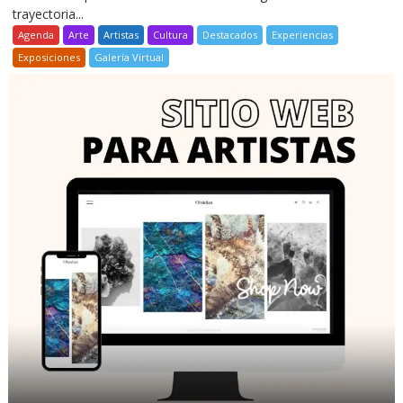
trayectoria...
Agenda
Arte
Artistas
Cultura
Destacados
Experiencias
Exposiciones
Galería Virtual