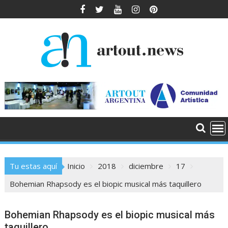
Saltar
al
contenido
Tu estas aquí
Inicio
2018
diciembre
17
Bohemian Rhapsody es el biopic musical más taquillero
Bohemian Rhapsody es el biopic musical más
taquillero