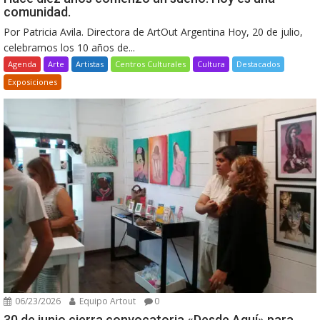
comunidad.
Por Patricia Avila. Directora de ArtOut Argentina Hoy, 20 de julio,
celebramos los 10 años de...
Agenda
Arte
Artistas
Centros Culturales
Cultura
Destacados
Exposiciones
06/23/2026
Equipo Artout
0
30 de junio cierra convocatoria «Desde Aquí» para