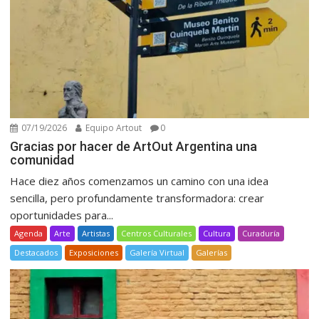
07/19/2026
Equipo Artout
0
Gracias por hacer de ArtOut Argentina una
comunidad
Hace diez años comenzamos un camino con una idea
sencilla, pero profundamente transformadora: crear
oportunidades para...
Agenda
Arte
Artistas
Centros Culturales
Cultura
Curaduría
Destacados
Exposiciones
Galería Virtual
Galerías