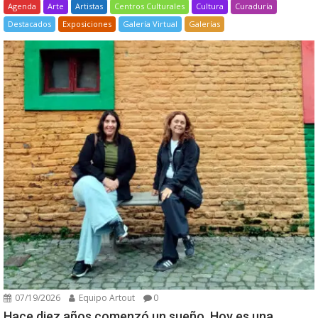
Agenda
Arte
Artistas
Centros Culturales
Cultura
Curaduría
Destacados
Exposiciones
Galería Virtual
Galerías
07/19/2026
Equipo Artout
0
Hace diez años comenzó un sueño. Hoy es una