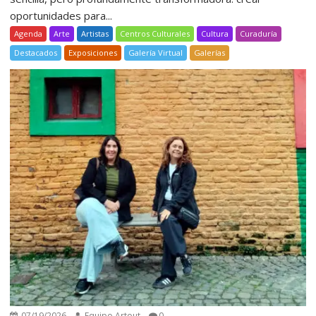
oportunidades para...
Agenda
Arte
Artistas
Centros Culturales
Cultura
Curaduría
Destacados
Exposiciones
Galería Virtual
Galerías
07/19/2026
Equipo Artout
0