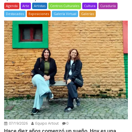
Agenda
Arte
Artistas
Centros Culturales
Cultura
Curaduría
Destacados
Exposiciones
Galería Virtual
Galerías
07/19/2026
Equipo Artout
0
Hace diez años comenzó un sueño. Hoy es una