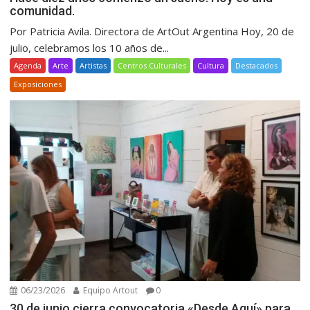
comunidad.
Por Patricia Avila. Directora de ArtOut Argentina Hoy, 20 de
julio, celebramos los 10 años de...
Agenda
Arte
Artistas
Centros Culturales
Cultura
Destacados
Exposiciones
06/23/2026
Equipo Artout
0
30 de junio cierra convocatoria «Desde Aquí» para