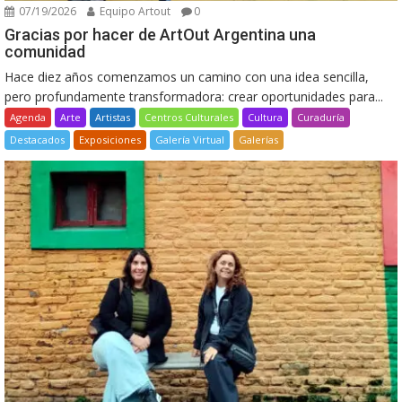
07/19/2026
Equipo Artout
0
Gracias por hacer de ArtOut Argentina una
comunidad
Hace diez años comenzamos un camino con una idea sencilla,
pero profundamente transformadora: crear oportunidades para...
Agenda
Arte
Artistas
Centros Culturales
Cultura
Curaduría
Destacados
Exposiciones
Galería Virtual
Galerías