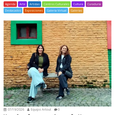
Agenda
Arte
Artistas
Centros Culturales
Cultura
Curaduría
Destacados
Exposiciones
Galería Virtual
Galerías
07/19/2026
Equipo Artout
0