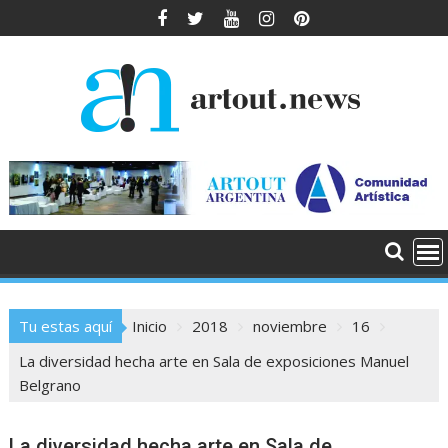
Saltar
al
contenido
Tu estas aquí
Inicio
2018
noviembre
16
La diversidad hecha arte en Sala de exposiciones Manuel
Belgrano
La diversidad hecha arte en Sala de