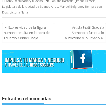
,
,
,
,
Arte
Destacados
Museos
Fabiana Barreda
Jimena Brescia
,
,
Legislatura de la ciudad de Buenos Aires
Manuel Belgrano
Siempre son
,
Dos
Victoria Nana
Navegación
Expresividad de la figura
Artista textil Graciela
de
humana resalta en la obra de
Sampaolo fusiona lo
entradas
Eduardo Grinnel Jibaja
autóctono y lo urbano
Entradas relacionadas