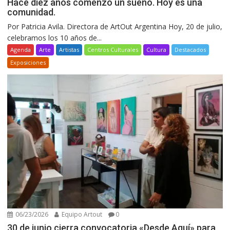
Hace diez años comenzó un sueño. Hoy es una
comunidad.
Por Patricia Avila. Directora de ArtOut Argentina Hoy, 20 de julio,
celebramos los 10 años de...
Agenda
Arte
Artistas
Centros Culturales
Cultura
Destacados
Exposiciones
06/23/2026
Equipo Artout
0
30 de junio cierra convocatoria «Desde Aquí» para