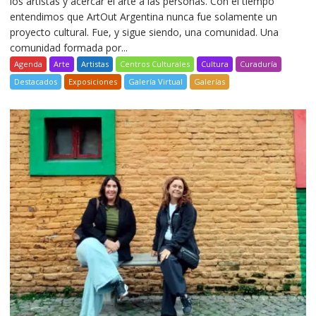
los artistas y acercar el arte a las personas. Con el tiempo
entendimos que ArtOut Argentina nunca fue solamente un
proyecto cultural. Fue, y sigue siendo, una comunidad. Una
comunidad formada por...
Agenda
Arte
Artistas
Centros Culturales
Cultura
Curaduría
Destacados
Exposiciones
Galería Virtual
Galerías