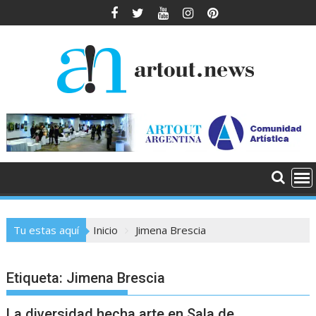
Saltar
al
contenido
Tu estas aquí
Inicio
Jimena Brescia
Etiqueta:
Jimena Brescia
La diversidad hecha arte en Sala de