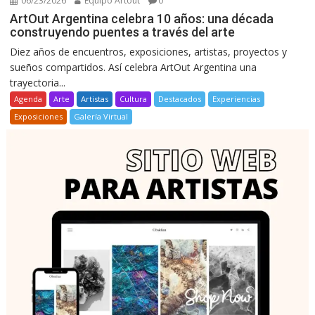
06/23/2026
Equipo Artout
0
ArtOut Argentina celebra 10 años: una década
construyendo puentes a través del arte
Diez años de encuentros, exposiciones, artistas, proyectos y
sueños compartidos. Así celebra ArtOut Argentina una
trayectoria...
Agenda
Arte
Artistas
Cultura
Destacados
Experiencias
Exposiciones
Galería Virtual