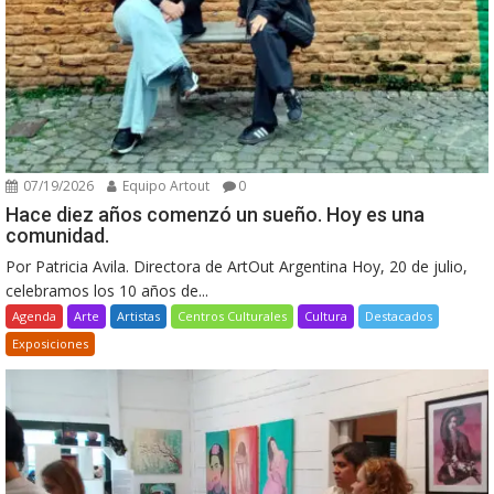
07/19/2026
Equipo Artout
0
Hace diez años comenzó un sueño. Hoy es una
comunidad.
Por Patricia Avila. Directora de ArtOut Argentina Hoy, 20 de julio,
celebramos los 10 años de...
Agenda
Arte
Artistas
Centros Culturales
Cultura
Destacados
Exposiciones