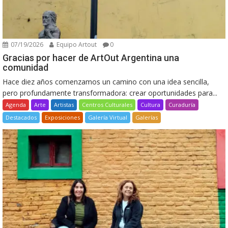
07/19/2026
Equipo Artout
0
Gracias por hacer de ArtOut Argentina una
comunidad
Hace diez años comenzamos un camino con una idea sencilla,
pero profundamente transformadora: crear oportunidades para...
Agenda
Arte
Artistas
Centros Culturales
Cultura
Curaduría
Destacados
Exposiciones
Galería Virtual
Galerías