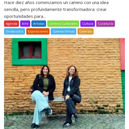
Hace diez años comenzamos un camino con una idea
sencilla, pero profundamente transformadora: crear
oportunidades para...
Agenda
Arte
Artistas
Centros Culturales
Cultura
Curaduría
Destacados
Exposiciones
Galería Virtual
Galerías