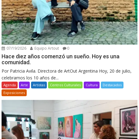
07/19/2026
Equipo Artout
0
Hace diez años comenzó un sueño. Hoy es una
comunidad.
Por Patricia Avila. Directora de ArtOut Argentina Hoy, 20 de julio,
celebramos los 10 años de...
Agenda
Arte
Artistas
Centros Culturales
Cultura
Destacados
Exposiciones