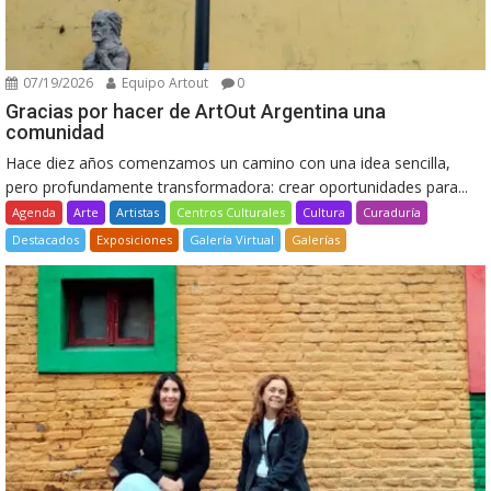
07/19/2026
Equipo Artout
0
Gracias por hacer de ArtOut Argentina una
comunidad
Hace diez años comenzamos un camino con una idea sencilla,
pero profundamente transformadora: crear oportunidades para...
Agenda
Arte
Artistas
Centros Culturales
Cultura
Curaduría
Destacados
Exposiciones
Galería Virtual
Galerías