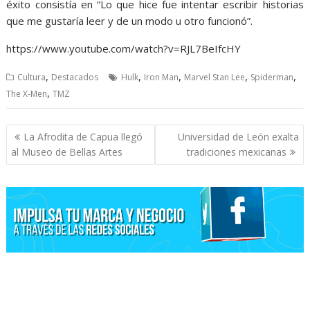
éxito consistía en “Lo que hice fue intentar escribir historias
que me gustaría leer y de un modo u otro funcionó”.
https://www.youtube.com/watch?v=RJL7BeIfcHY
,
,
,
,
,
Cultura
Destacados
Hulk
Iron Man
Marvel Stan Lee
Spiderman
,
The X-Men
TMZ
Navegación
La Afrodita de Capua llegó
Universidad de León exalta
de
al Museo de Bellas Artes
tradiciones mexicanas
entradas