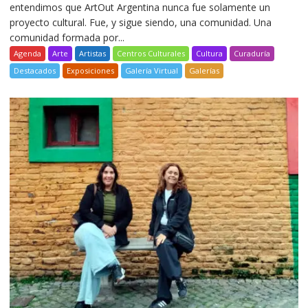
entendimos que ArtOut Argentina nunca fue solamente un
proyecto cultural. Fue, y sigue siendo, una comunidad. Una
comunidad formada por...
Agenda
Arte
Artistas
Centros Culturales
Cultura
Curaduría
Destacados
Exposiciones
Galería Virtual
Galerías