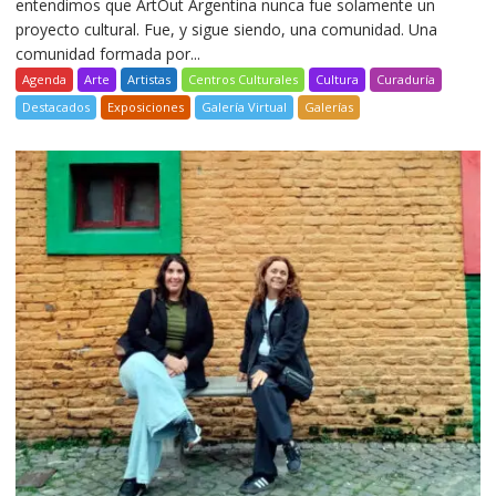
entendimos que ArtOut Argentina nunca fue solamente un
proyecto cultural. Fue, y sigue siendo, una comunidad. Una
comunidad formada por...
Agenda
Arte
Artistas
Centros Culturales
Cultura
Curaduría
Destacados
Exposiciones
Galería Virtual
Galerías