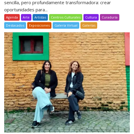
sencilla, pero profundamente transformadora: crear
oportunidades para...
Agenda
Arte
Artistas
Centros Culturales
Cultura
Curaduría
Destacados
Exposiciones
Galería Virtual
Galerías