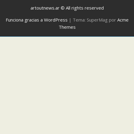
artoutnews.ar © All rights reserved
Funciona gracias a WordPress
|
Tema: SuperMag por
Acme
Themes