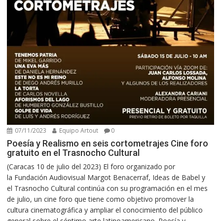
07/11/2023
Equipo Artout
0
Poesía y Realismo en seis cortometrajes Cine foro
gratuito en el Trasnocho Cultural
(Caracas 10 de julio del 2023) El foro organizado por
la Fundación Audiovisual Margot Benacerraf, Ideas de Babel y
el Trasnocho Cultural continúa con su programación en el mes
de julio, un cine foro que tiene como objetivo promover la
cultura cinematográfica y ampliar el conocimiento del público
general sobre el séptimo arte latinoamericano. Poesía y...