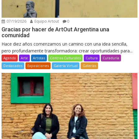
07/19/2026
Equipo Artout
0
Gracias por hacer de ArtOut Argentina una
comunidad
Hace diez años comenzamos un camino con una idea sencilla,
pero profundamente transformadora: crear oportunidades para...
Agenda
Arte
Artistas
Centros Culturales
Cultura
Curaduría
Destacados
Exposiciones
Galería Virtual
Galerías