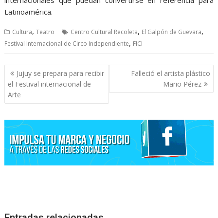
Latinoamérica.
,
,
,
Cultura
Teatro
Centro Cultural Recoleta
El Galpón de Guevara
,
Festival Internacional de Circo Independiente
FICI
Navegación
Jujuy se prepara para recibir
Falleció el artista plástico
de
el Festival internacional de
Mario Pérez
entradas
Arte
Entradas relacionadas