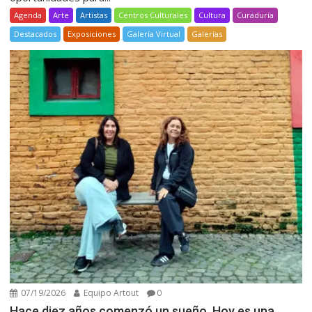
Agenda
Arte
Artistas
Centros Culturales
Cultura
Curaduría
Destacados
Exposiciones
Galería Virtual
Galerías
07/19/2026
Equipo Artout
0
Hace diez años comenzó un sueño. Hoy es una