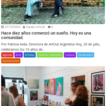
07/19/2026
Equipo Artout
0
Hace diez años comenzó un sueño. Hoy es una
comunidad.
Por Patricia Avila. Directora de ArtOut Argentina Hoy, 20 de julio,
celebramos los 10 años de...
Agenda
Arte
Artistas
Centros Culturales
Cultura
Destacados
Exposiciones