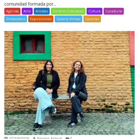
comunidad formada por...
Agenda
Arte
Artistas
Centros Culturales
Cultura
Curaduría
Destacados
Exposiciones
Galería Virtual
Galerías
07/19/2026
Equipo Artout
0