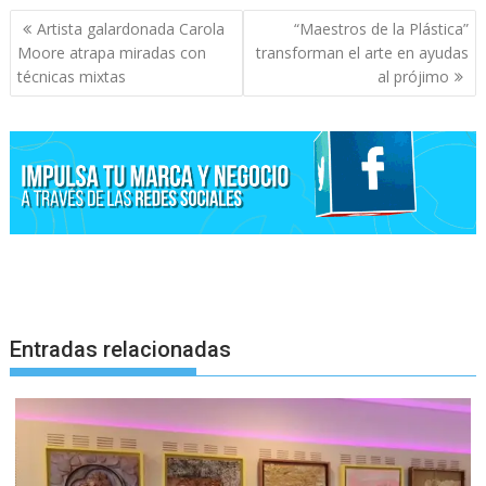
Navegación
Artista galardonada Carola
“Maestros de la Plástica”
de
Moore atrapa miradas con
transforman el arte en ayudas
entradas
técnicas mixtas
al prójimo
Entradas relacionadas