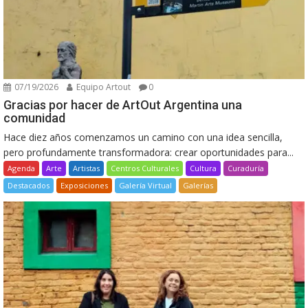
07/19/2026
Equipo Artout
0
Gracias por hacer de ArtOut Argentina una
comunidad
Hace diez años comenzamos un camino con una idea sencilla,
pero profundamente transformadora: crear oportunidades para...
Agenda
Arte
Artistas
Centros Culturales
Cultura
Curaduría
Destacados
Exposiciones
Galería Virtual
Galerías