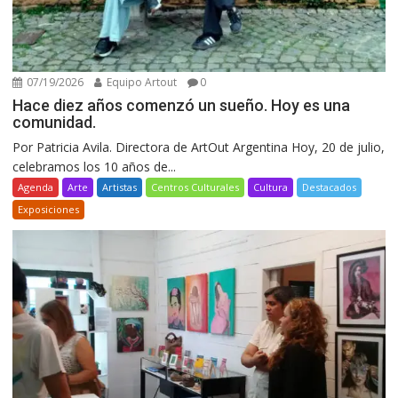
07/19/2026
Equipo Artout
0
Hace diez años comenzó un sueño. Hoy es una
comunidad.
Por Patricia Avila. Directora de ArtOut Argentina Hoy, 20 de julio,
celebramos los 10 años de...
Agenda
Arte
Artistas
Centros Culturales
Cultura
Destacados
Exposiciones