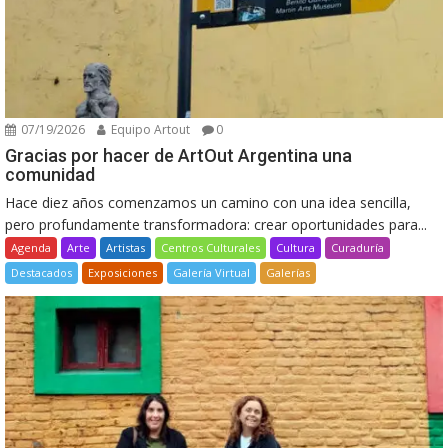
07/19/2026
Equipo Artout
0
Gracias por hacer de ArtOut Argentina una
comunidad
Hace diez años comenzamos un camino con una idea sencilla,
pero profundamente transformadora: crear oportunidades para...
Agenda
Arte
Artistas
Centros Culturales
Cultura
Curaduría
Destacados
Exposiciones
Galería Virtual
Galerías