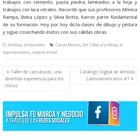
trabajos con cemento, pasta piedra, laminados a la hoja y
trabajos con laca vitrales. Recordó que sus profesores Mónica
Rampa, Beba López y Silvia Botta, fueron parte fundamental
de su formación. Hoy por hoy dicta clases de dibujo y pintura
y sigue cosechando éxitos con sus cálidas obras.
,
,
,
Artistas
Destacados
Carola Moore
Del Taller a la Mesa
el
,
impresionismo
Galería Artout
Navegación
Taller de caricaturas, una
Catalógo Digital de Artistas
de
divertida experiencia para los
Latinoamericanos #7
entradas
chicos