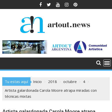
Saltar
al
contenido
Tu estas aquí
Inicio
2018
octubre
4
Artista galardonada Carola Moore atrapa miradas con
técnicas mixtas
Artista galardonada Carola Moore atrapa