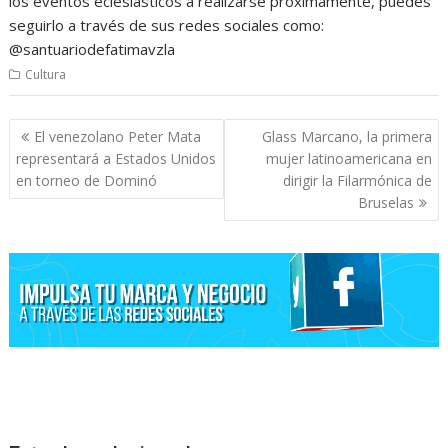
los eventos eclesiásticos a realizarse próximamente, puedes
seguirlo a través de sus redes sociales como:
@santuariodefatimavzla
Cultura
Navegación
El venezolano Peter Mata
Glass Marcano, la primera
de
representará a Estados Unidos
mujer latinoamericana en
entradas
en torneo de Dominó
dirigir la Filarmónica de
Bruselas