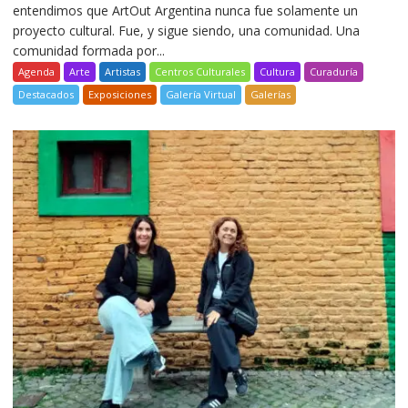
entendimos que ArtOut Argentina nunca fue solamente un
proyecto cultural. Fue, y sigue siendo, una comunidad. Una
comunidad formada por...
Agenda
Arte
Artistas
Centros Culturales
Cultura
Curaduría
Destacados
Exposiciones
Galería Virtual
Galerías