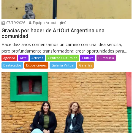
07/19/2026
Equipo Artout
0
Gracias por hacer de ArtOut Argentina una
comunidad
Hace diez años comenzamos un camino con una idea sencilla,
pero profundamente transformadora: crear oportunidades para...
Agenda
Arte
Artistas
Centros Culturales
Cultura
Curaduría
Destacados
Exposiciones
Galería Virtual
Galerías