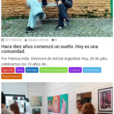
07/19/2026
Equipo Artout
0
Hace diez años comenzó un sueño. Hoy es una
comunidad.
Por Patricia Avila. Directora de ArtOut Argentina Hoy, 20 de julio,
celebramos los 10 años de...
Agenda
Arte
Artistas
Centros Culturales
Cultura
Destacados
Exposiciones