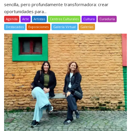
sencilla, pero profundamente transformadora: crear
oportunidades para...
Agenda
Arte
Artistas
Centros Culturales
Cultura
Curaduría
Destacados
Exposiciones
Galería Virtual
Galerías