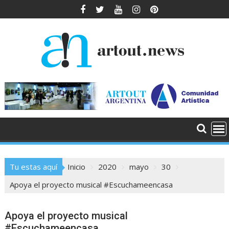
Saltar
al
contenido
Tu estas aquí
Inicio
2020
mayo
30
Apoya el proyecto musical #Escuchameencasa
Apoya el proyecto musical
#Escuchameencasa