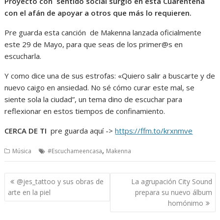
Proyecto con sentido social surgió en esta Cuarentena
con el afán de apoyar a otros que más lo requieren.
Pre guarda esta canción de Makenna lanzada oficialmente
este 29 de Mayo, para que seas de los primer@s en
escucharla.
Y como dice una de sus estrofas: «Quiero salir a buscarte y de
nuevo caigo en ansiedad. No sé cómo curar este mal, se
siente sola la ciudad”, un tema dino de escuchar para
reflexionar en estos tiempos de confinamiento.
CERCA DE TI
pre guarda aquí ->
https://ffm.to/krxnmve
,
Música
#Escuchameencasa
Makenna
Navegación
@jes_tattoo y sus obras de
La agrupación City Sound
de
arte en la piel
prepara su nuevo álbum
entradas
homónimo