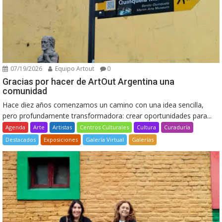
07/19/2026
Equipo Artout
0
Gracias por hacer de ArtOut Argentina una
comunidad
Hace diez años comenzamos un camino con una idea sencilla,
pero profundamente transformadora: crear oportunidades para...
Agenda
Arte
Artistas
Centros Culturales
Cultura
Curaduría
Destacados
Exposiciones
Galería Virtual
Galerías