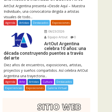
ArtOut Argentina presenta «Desde Aquí – Muestra
Individual», una convocatoria dirigida a artistas
visuales de todo...
Agenda
Artistas
Destacados
Exposiciones
06/23/2026
Equipo Artout
0
ArtOut Argentina
celebra 10 años: una
década construyendo puentes a través
del arte
Diez años de encuentros, exposiciones, artistas,
proyectos y sueños compartidos. Así celebra ArtOut
Argentina una trayectoria...
Agenda
Arte
Artistas
Cultura
Destacados
Experiencias
Exposiciones
Galería Virtual