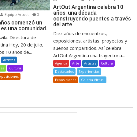
ArtOut Argentina celebra 10
años: una década
Equipo Artout
0
construyendo puentes a través
 años comenzó un
del arte
 es una comunidad.
Diez años de encuentros,
Avila. Directora de
exposiciones, artistas, proyectos y
ina Hoy, 20 de julio,
sueños compartidos. Así celebra
s 10 años de...
ArtOut Argentina una trayectoria...
Artistas
Agenda
Arte
Artistas
Cultura
les
Cultura
Destacados
Experiencias
xposiciones
Exposiciones
Galería Virtual