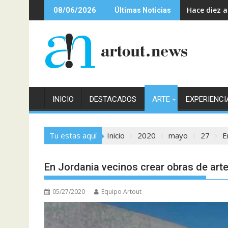
Saltar
Hace diez 
08/06/2026
Últimas Noticias
al
contenido
INICIO
DESTACADOS
ARTE
EXPERIENCI
Tu estas aquí
Inicio
2020
mayo
27
E
En Jordania vecinos crear obras de arte
05/27/2020
Equipo Artout