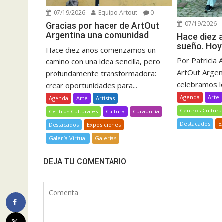
07/19/2026
Equipo Artout
0
07/19/2026
Gracias por hacer de ArtOut
Argentina una comunidad
Hace diez
sueño. Hoy
Hace diez años comenzamos un
Por Patricia 
camino con una idea sencilla, pero
ArtOut Argent
profundamente transformadora:
celebramos lo
crear oportunidades para...
Agenda
Arte
Agenda
Arte
Artistas
Centros Cultura
Centros Culturales
Cultura
Curaduría
Destacados
E
Destacados
Exposiciones
Galería Virtual
Galerías
DEJA TU COMENTARIO