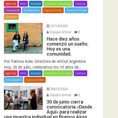
Agenda
Arte
Artistas
Centros Culturales
Cultura
Curaduría
Destacados
Exposiciones
Galería Virtual
Galerías
07/19/2026
Equipo Artout
0
Hace diez años
comenzó un sueño.
Hoy es una
comunidad.
Por Patricia Avila. Directora de ArtOut Argentina
Hoy, 20 de julio, celebramos los 10 años de...
Agenda
Arte
Artistas
Centros Culturales
Cultura
Destacados
Exposiciones
06/23/2026
Equipo Artout
0
30 de junio cierra
convocatoria «Desde
Aquí» para realizar
una muestra individual en Buenos Aires