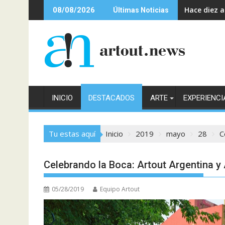
Saltar
Hace diez 
08/08/2026
Últimas Noticias
al
contenido
INICIO
DESTACADOS
ARTE
EXPERIENCI
Tu estas aquí
Inicio
2019
mayo
28
C
Celebrando la Boca: Artout Argentina y
05/28/2019
Equipo Artout