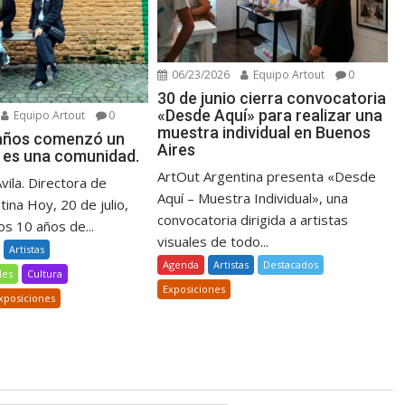
06/23/2026
Equipo Artout
0
30 de junio cierra convocatoria
«Desde Aquí» para realizar una
Equipo Artout
0
muestra individual en Buenos
 años comenzó un
Aires
 es una comunidad.
ArtOut Argentina presenta «Desde
Avila. Directora de
Aquí – Muestra Individual», una
ina Hoy, 20 de julio,
convocatoria dirigida a artistas
s 10 años de...
visuales de todo...
Artistas
Agenda
Artistas
Destacados
les
Cultura
Exposiciones
xposiciones