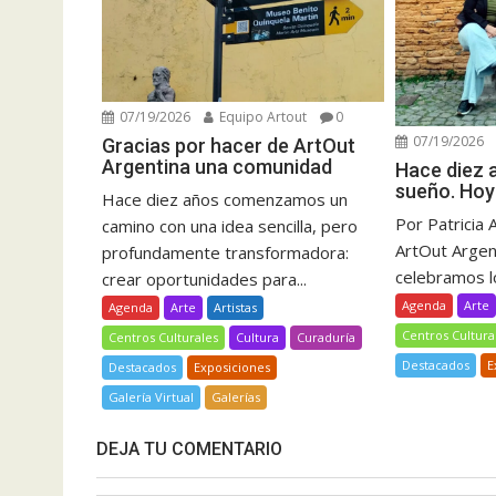
07/19/2026
Equipo Artout
0
07/19/2026
Gracias por hacer de ArtOut
Argentina una comunidad
Hace diez
sueño. Hoy
Hace diez años comenzamos un
Por Patricia 
camino con una idea sencilla, pero
ArtOut Argent
profundamente transformadora:
celebramos lo
crear oportunidades para...
Agenda
Arte
Agenda
Arte
Artistas
Centros Cultura
Centros Culturales
Cultura
Curaduría
Destacados
E
Destacados
Exposiciones
Galería Virtual
Galerías
DEJA TU COMENTARIO