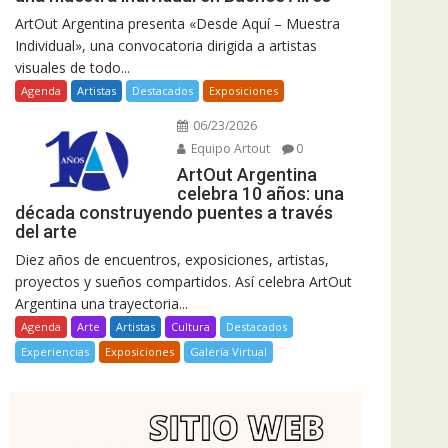
ArtOut Argentina presenta «Desde Aquí – Muestra
Individual», una convocatoria dirigida a artistas
visuales de todo...
Agenda
Artistas
Destacados
Exposiciones
06/23/2026
Equipo Artout
0
ArtOut Argentina
celebra 10 años: una
década construyendo puentes a través
del arte
Diez años de encuentros, exposiciones, artistas,
proyectos y sueños compartidos. Así celebra ArtOut
Argentina una trayectoria...
Agenda
Arte
Artistas
Cultura
Destacados
Experiencias
Exposiciones
Galería Virtual