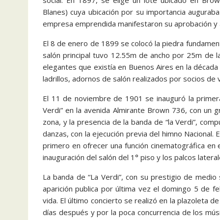
social. En 1897, se elige un lote ubicado en Bro
Blanes) cuya ubicación por su importancia auguraba
empresa emprendida manifestaron su aprobación y 
El 8 de enero de 1899 se colocó la piedra fundamental 
salón principal tuvo 12.55m de ancho por 25m de l
elegantes que existía en Buenos Aires en la década 
ladrillos, adornos de salón realizados por socios de v
El 11 de noviembre de 1901 se inauguró la primera 
Verdi” en la avenida Almirante Brown 736, con un gran
zona, y la presencia de la banda de “la Verdi”, com
danzas, con la ejecución previa del himno Nacional. En
primero en ofrecer una función cinematográfica en e
inauguración del salón del 1° piso y los palcos lateral
La banda de “La Verdi”, con su prestigio de medio
aparición publica por última vez el domingo 5 de f
vida. El último concierto se realizó en la plazoleta 
días después y por la poca concurrencia de los mú