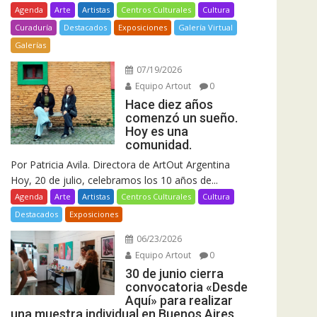
Agenda
Arte
Artistas
Centros Culturales
Cultura
Curaduría
Destacados
Exposiciones
Galería Virtual
Galerías
07/19/2026
Equipo Artout
0
Hace diez años
comenzó un sueño.
Hoy es una
comunidad.
Por Patricia Avila. Directora de ArtOut Argentina
Hoy, 20 de julio, celebramos los 10 años de...
Agenda
Arte
Artistas
Centros Culturales
Cultura
Destacados
Exposiciones
06/23/2026
Equipo Artout
0
30 de junio cierra
convocatoria «Desde
Aquí» para realizar
una muestra individual en Buenos Aires