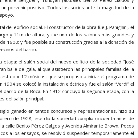
wn entre Senguel y Tunuyán (actuales Benito Pérez Galdos y
 un porvenir positivo. Todos los socios ante la magnitud de la
apoyo.
del edificio social. El constructor de la obra fue J. Panighini, el
argo y 11m de altura, y fue uno de los salones más grandes y
de 1900; y fue posible su construcción gracias a la donación de
ecinos del barrio.
etapa: el salón social del nuevo edificio de la sociedad “José
 baile de gala, al que asistieron las principales familias de la
puesta por 12 músicos, que se propuso a iniciar el programa de
 1904 se colocó la instalación eléctrica y fue el salón “Verdi” el
l barrio de la Boca. En 1912 concluyó la segunda etapa, con la
es del salón principal.
 siglo ganado en tantos concursos y representaciones, hizo su
ebrero de 1928, ese día la sociedad cumplía cincuenta años de
de la calle Benito Pérez Galgos y Avenida Almirante Brown. Pocos
sicos a los ensayos, se resolvió suspender temporariamente el