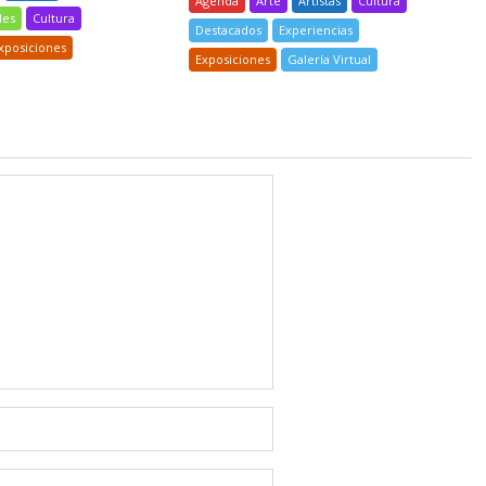
Agenda
Arte
Artistas
Cultura
les
Cultura
Destacados
Experiencias
xposiciones
Exposiciones
Galería Virtual