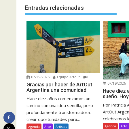
Entradas relacionadas
07/19/2026
Equipo Artout
0
07/19/2026
Gracias por hacer de ArtOut
Argentina una comunidad
Hace diez
sueño. Hoy
Hace diez años comenzamos un
Por Patricia 
camino con una idea sencilla, pero
ArtOut Argent
profundamente transformadora:
celebramos lo
crear oportunidades para...
Agenda
Arte
Agenda
Arte
Artistas