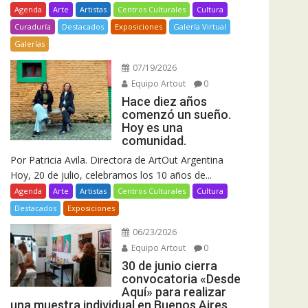
Agenda
Arte
Artistas
Centros Culturales
Cultura
Curaduría
Destacados
Exposiciones
Galería Virtual
Galerías
07/19/2026
Equipo Artout
0
Hace diez años
comenzó un sueño.
Hoy es una
comunidad.
Por Patricia Avila. Directora de ArtOut Argentina
Hoy, 20 de julio, celebramos los 10 años de...
Agenda
Arte
Artistas
Centros Culturales
Cultura
Destacados
Exposiciones
06/23/2026
Equipo Artout
0
30 de junio cierra
convocatoria «Desde
Aquí» para realizar
una muestra individual en Buenos Aires