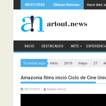
Saltar
Hace diez 
08/07/2026
Últimas Noticias
al
contenido
INICIO
DESTACADOS
ARTE
EXPERIENCI
Tu estas aquí
Inicio
2019
mayo
27
A
Amazonia films inició Ciclo de Cine Univ
05/27/2019
Equipo Artout