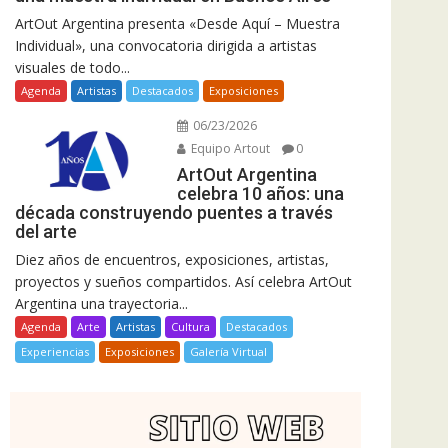
ArtOut Argentina presenta «Desde Aquí – Muestra
Individual», una convocatoria dirigida a artistas
visuales de todo...
Agenda
Artistas
Destacados
Exposiciones
06/23/2026
Equipo Artout
0
ArtOut Argentina
celebra 10 años: una
década construyendo puentes a través
del arte
Diez años de encuentros, exposiciones, artistas,
proyectos y sueños compartidos. Así celebra ArtOut
Argentina una trayectoria...
Agenda
Arte
Artistas
Cultura
Destacados
Experiencias
Exposiciones
Galería Virtual