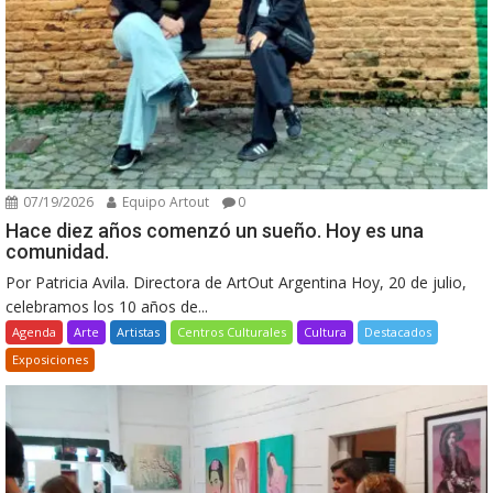
07/19/2026
Equipo Artout
0
Hace diez años comenzó un sueño. Hoy es una
comunidad.
Por Patricia Avila. Directora de ArtOut Argentina Hoy, 20 de julio,
celebramos los 10 años de...
Agenda
Arte
Artistas
Centros Culturales
Cultura
Destacados
Exposiciones