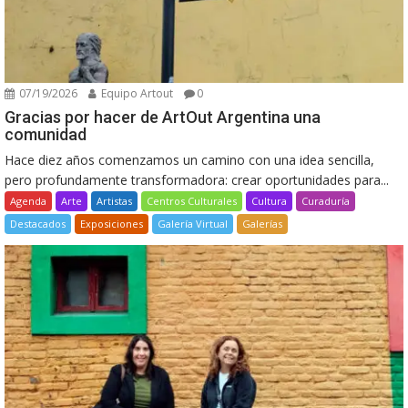
07/19/2026
Equipo Artout
0
Gracias por hacer de ArtOut Argentina una
comunidad
Hace diez años comenzamos un camino con una idea sencilla,
pero profundamente transformadora: crear oportunidades para...
Agenda
Arte
Artistas
Centros Culturales
Cultura
Curaduría
Destacados
Exposiciones
Galería Virtual
Galerías