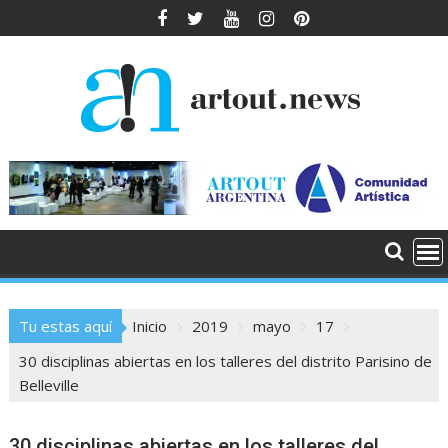
Saltar
al
contenido
Tu estas aquí
Inicio
2019
mayo
17
30 disciplinas abiertas en los talleres del distrito Parisino de
Belleville
30 disciplinas abiertas en los talleres del