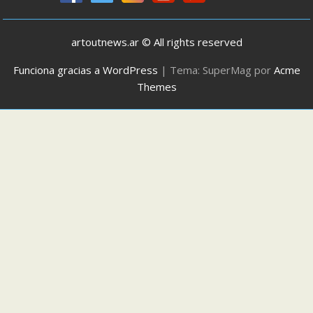
artoutnews.ar © All rights reserved
Funciona gracias a WordPress
|
Tema: SuperMag por
Acme
Themes