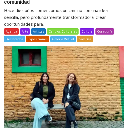
comunidad
Hace diez años comenzamos un camino con una idea
sencilla, pero profundamente transformadora: crear
oportunidades para...
Agenda
Arte
Artistas
Centros Culturales
Cultura
Curaduría
Destacados
Exposiciones
Galería Virtual
Galerías