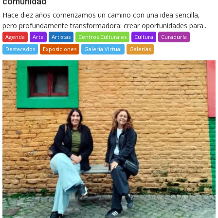
comunidad
Hace diez años comenzamos un camino con una idea sencilla,
pero profundamente transformadora: crear oportunidades para...
Agenda
Arte
Artistas
Centros Culturales
Cultura
Curaduría
Destacados
Exposiciones
Galería Virtual
Galerías