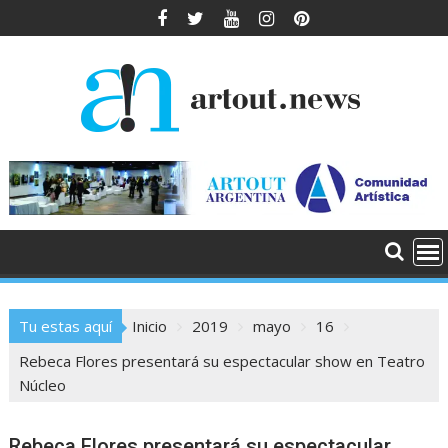
Saltar
al
contenido
Tu estas aquí
Inicio
2019
mayo
16
Rebeca Flores presentará su espectacular show en Teatro
Núcleo
Rebeca Flores presentará su espectacular