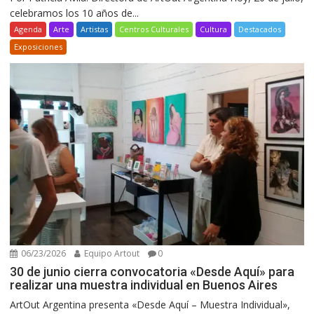
celebramos los 10 años de...
Agenda
Arte
Artistas
Centros Culturales
Cultura
Destacados
Exposiciones
06/23/2026
Equipo Artout
0
30 de junio cierra convocatoria «Desde Aquí» para
realizar una muestra individual en Buenos Aires
ArtOut Argentina presenta «Desde Aquí – Muestra Individual»,