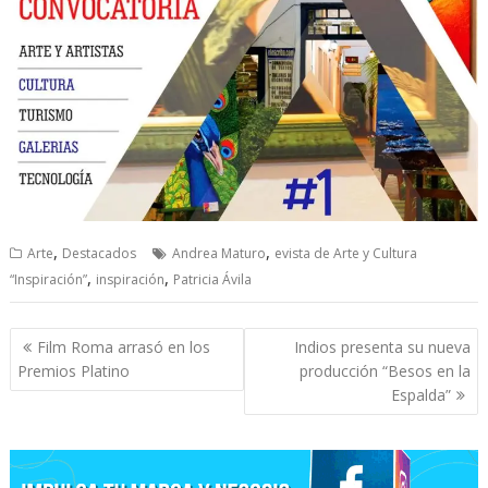
,
,
Arte
Destacados
Andrea Maturo
evista de Arte y Cultura
,
,
“Inspiración”
inspiración
Patricia Ávila
Navegación
Film Roma arrasó en los
Indios presenta su nueva
de
Premios Platino
producción “Besos en la
entradas
Espalda”