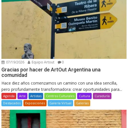
07/19/2026
Equipo Artout
0
Gracias por hacer de ArtOut Argentina una
comunidad
Hace diez años comenzamos un camino con una idea sencilla,
pero profundamente transformadora: crear oportunidades para...
Agenda
Arte
Artistas
Centros Culturales
Cultura
Curaduría
Destacados
Exposiciones
Galería Virtual
Galerías