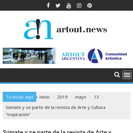
Saltar
al
contenido
Tu estas aquí
Inicio
2019
mayo
13
Súmate y se parte de la revista de Arte y Cultura
“Inspiración”
Súmate y se parte de la revista de Arte y