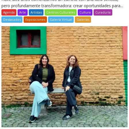
pero profundamente transformadora: crear oportunidades para...
Agenda
Arte
Artistas
Centros Culturales
Cultura
Curaduría
Destacados
Exposiciones
Galería Virtual
Galerías