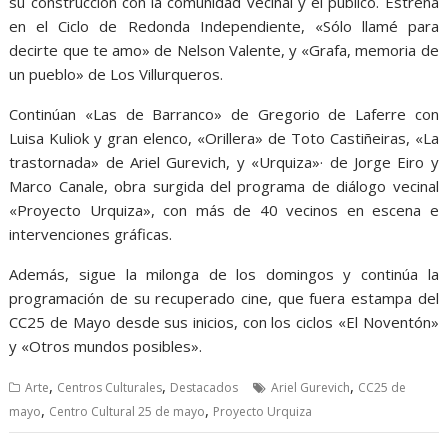
su construcción con la comunidad vecinal y el público. Estrena
en el Ciclo de Redonda Independiente, «Sólo llamé para
decirte que te amo» de Nelson Valente, y «Grafa, memoria de
un pueblo» de Los Villurqueros.
Continúan «Las de Barranco» de Gregorio de Laferre con
Luisa Kuliok y gran elenco, «Orillera» de Toto Castiñeiras, «La
trastornada» de Ariel Gurevich, y «Urquiza»· de Jorge Eiro y
Marco Canale, obra surgida del programa de diálogo vecinal
«Proyecto Urquiza», con más de 40 vecinos en escena e
intervenciones gráficas.
Además, sigue la milonga de los domingos y continúa la
programación de su recuperado cine, que fuera estampa del
CC25 de Mayo desde sus inicios, con los ciclos «El Noventón»
y «Otros mundos posibles».
,
,
,
Arte
Centros Culturales
Destacados
Ariel Gurevich
CC25 de
,
,
mayo
Centro Cultural 25 de mayo
Proyecto Urquiza