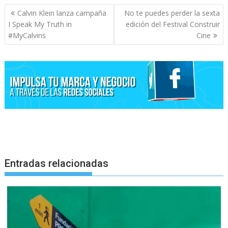
Navegación
Calvin Klein lanza campaña
No te puedes perder la sexta
de
I Speak My Truth in
edición del Festival Construir
entradas
#MyCalvins
Cine
Entradas relacionadas