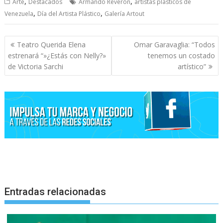
,
,
Arte
Destacados
Armando Reverón
artistas plásticos de
,
,
Venezuela
Día del Artista Plástico
Galería Artout
Navegación
Teatro Querida Elena
Omar Garavaglia: “Todos
de
estrenará “»¿Estás con Nelly?»
tenemos un costado
entradas
de Victoria Sarchi
artístico”
Entradas relacionadas