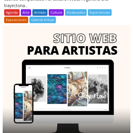
trayectoria...
Agenda
Arte
Artistas
Cultura
Destacados
Experiencias
Exposiciones
Galería Virtual