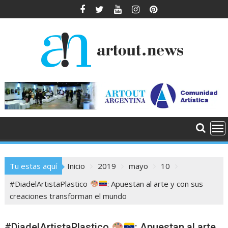
Saltar
al
contenido
Tu estas aquí
Inicio
2019
mayo
10
#DiadelArtistaPlastico
: Apuestan al arte y con sus
creaciones transforman el mundo
#DiadelArtistaPlastico
: Apuestan al arte