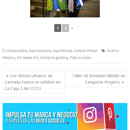
1
2
►
,
,
,
Destacados
Exposiciones
ExpoVirtual
Galería Virtual
Andrea
,
,
,
Maturo
Art Sweet Art
Artout Argentina
Patricia Ávila
Navegación
Los ritmos urbanos de
Taller de bordado híbrido en
de
Carmela Fenice se exhiben en
Cerquone Projetcs
entradas
La Caja 2 del CCCH