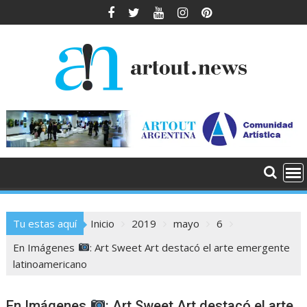
Saltar
al
contenido
Tu estas aquí
Inicio
2019
mayo
6
En Imágenes
: Art Sweet Art destacó el arte emergente
latinoamericano
En Imágenes
: Art Sweet Art destacó el arte