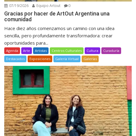
07/19/2026
Equipo Artout
0
Gracias por hacer de ArtOut Argentina una
comunidad
Hace diez años comenzamos un camino con una idea
sencilla, pero profundamente transformadora: crear
oportunidades para...
Agenda
Arte
Artistas
Centros Culturales
Cultura
Curaduría
Destacados
Exposiciones
Galería Virtual
Galerías