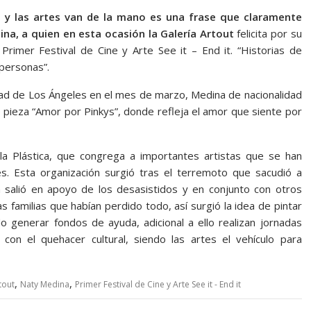
al y las artes van de la mano es una frase que claramente
dina, a quien en esta ocasión la Galería Artout
felicita por su
 Primer Festival de Cine y Arte See it – End it. “Historias de
 personas”.
dad de Los Ángeles en el mes de marzo, Medina de nacionalidad
e pieza “Amor por Pinkys”, donde refleja el amor que siente por
a Plástica, que congrega a importantes artistas que se han
. Esta organización surgió tras el terremoto que sacudió a
 salió en apoyo de los desasistidos y en conjunto con otros
s familias que habían perdido todo, así surgió la idea de pintar
o generar fondos de ayuda, adicional a ello realizan jornadas
 con el quehacer cultural, siendo las artes el vehículo para
,
,
tout
Naty Medina
Primer Festival de Cine y Arte See it - End it