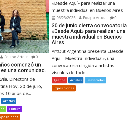
06/23/2026
Equipo Artout
0
30 de junio cierra convocatoria
«Desde Aquí» para realizar una
muestra individual en Buenos
Aires
ArtOut Argentina presenta «Desde
Equipo Artout
0
Aquí – Muestra Individual», una
 años comenzó un
convocatoria dirigida a artistas
 es una comunidad.
visuales de todo...
Avila. Directora de
Agenda
Artistas
Destacados
ina Hoy, 20 de julio,
Exposiciones
s 10 años de...
Artistas
les
Cultura
xposiciones