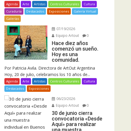
Agenda
Arte
Artistas
Centros Culturales
Cultura
Curaduría
Destacados
Exposiciones
Galería Virtual
Galerías
07/19/2026
Equipo Artout
0
Hace diez años
comenzó un sueño.
Hoy es una
comunidad.
Por Patricia Avila. Directora de ArtOut Argentina
Hoy, 20 de julio, celebramos los 10 años de...
Agenda
Arte
Artistas
Centros Culturales
Cultura
Destacados
Exposiciones
06/23/2026
Equipo Artout
0
30 de junio cierra
convocatoria «Desde
Aquí» para realizar
una muestra