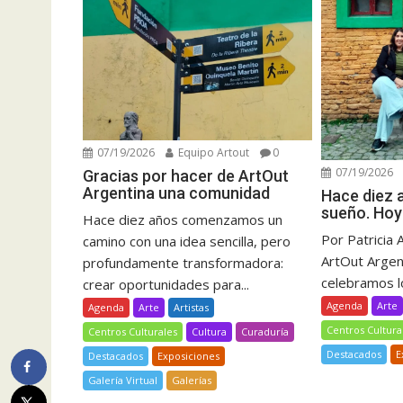
07/19/2026
Equipo Artout
0
07/19/2026
Gracias por hacer de ArtOut
Argentina una comunidad
Hace diez
sueño. Hoy
Hace diez años comenzamos un
Por Patricia 
camino con una idea sencilla, pero
ArtOut Argent
profundamente transformadora:
celebramos lo
crear oportunidades para...
Agenda
Arte
Agenda
Arte
Artistas
Centros Cultura
Centros Culturales
Cultura
Curaduría
Destacados
E
Destacados
Exposiciones
Galería Virtual
Galerías