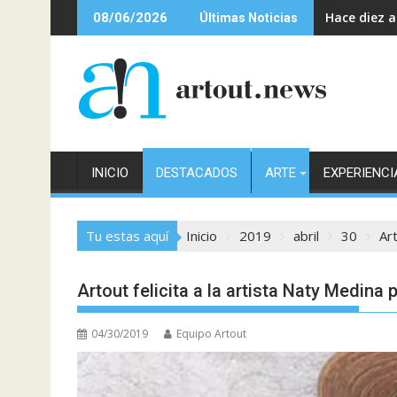
Saltar
Hace diez 
08/06/2026
Últimas Noticias
al
contenido
INICIO
DESTACADOS
ARTE
EXPERIENCI
Tu estas aquí
Inicio
2019
abril
30
Art
Artout felicita a la artista Naty Medina
04/30/2019
Equipo Artout