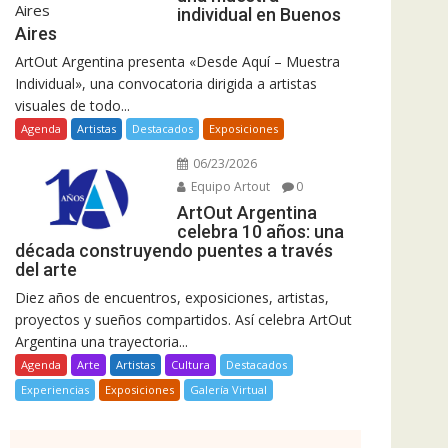
individual en Buenos
Aires
ArtOut Argentina presenta «Desde Aquí – Muestra
Individual», una convocatoria dirigida a artistas
visuales de todo...
Agenda
Artistas
Destacados
Exposiciones
06/23/2026
Equipo Artout
0
ArtOut Argentina
celebra 10 años: una
década construyendo puentes a través
del arte
Diez años de encuentros, exposiciones, artistas,
proyectos y sueños compartidos. Así celebra ArtOut
Argentina una trayectoria...
Agenda
Arte
Artistas
Cultura
Destacados
Experiencias
Exposiciones
Galería Virtual