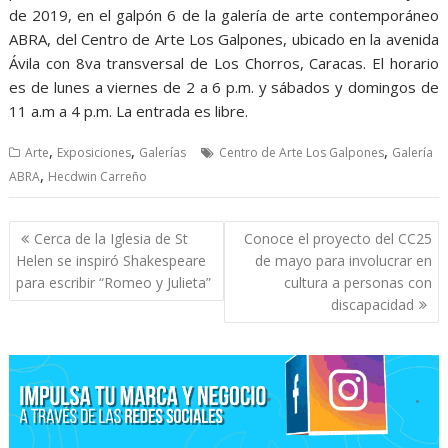
de 2019, en el galpón 6 de la galería de arte contemporáneo
ABRA, del Centro de Arte Los Galpones, ubicado en la avenida
Ávila con 8va transversal de Los Chorros, Caracas. El horario
es de lunes a viernes de 2 a 6 p.m. y sábados y domingos de
11 a.m a 4 p.m. La entrada es libre.
,
,
,
Arte
Exposiciones
Galerías
Centro de Arte Los Galpones
Galería
,
ABRA
Hecdwin Carreño
Navegación
Cerca de la Iglesia de St
Conoce el proyecto del CC25
de
Helen se inspiró Shakespeare
de mayo para involucrar en
entradas
para escribir “Romeo y Julieta”
cultura a personas con
discapacidad