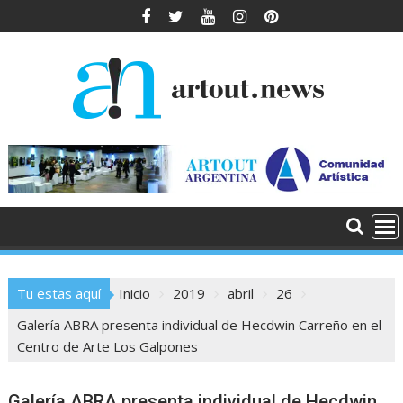
Saltar
al
contenido
Tu estas aquí
Inicio
2019
abril
26
Galería ABRA presenta individual de Hecdwin Carreño en el
Centro de Arte Los Galpones
Galería ABRA presenta individual de Hecdwin