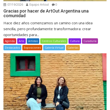
07/19/2026
Equipo Artout
0
Gracias por hacer de ArtOut Argentina una
comunidad
Hace diez años comenzamos un camino con una idea
sencilla, pero profundamente transformadora: crear
oportunidades para...
Agenda
Arte
Artistas
Centros Culturales
Cultura
Curaduría
Destacados
Exposiciones
Galería Virtual
Galerías