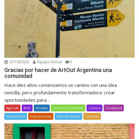
07/19/2026
Equipo Artout
0
Gracias por hacer de ArtOut Argentina una
comunidad
Hace diez años comenzamos un camino con una idea
sencilla, pero profundamente transformadora: crear
oportunidades para...
Agenda
Arte
Artistas
Centros Culturales
Cultura
Curaduría
Destacados
Exposiciones
Galería Virtual
Galerías