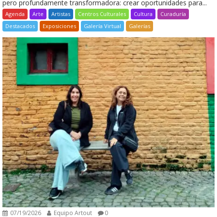
pero profundamente transformadora: crear oportunidades para...
Agenda
Arte
Artistas
Centros Culturales
Cultura
Curaduría
Destacados
Exposiciones
Galería Virtual
Galerías
07/19/2026
Equipo Artout
0