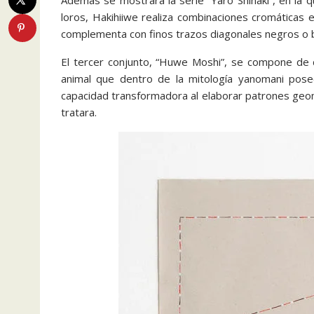
Además se mostrará la serie “Yaro Shinaki”, en la 
loros, Hakihiiwe realiza combinaciones cromáticas e
complementa con finos trazos diagonales negros o 
El tercer conjunto, “Huwe Moshi”, se compone de d
animal que dentro de la mitología yanomani posee
capacidad transformadora al elaborar patrones geomé
tratara.