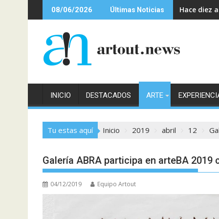
Saltar
Hace diez 
08/06/2026
Últimas Noticias
al
contenido
INICIO
DESTACADOS
ARTE
EXPERIENCI
Tu estas aquí
Inicio
2019
abril
12
Ga
Galería ABRA participa en arteBA 2019 
04/12/2019
Equipo Artout