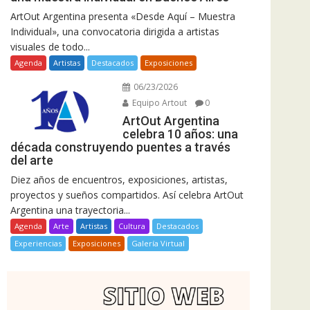
ArtOut Argentina presenta «Desde Aquí – Muestra
Individual», una convocatoria dirigida a artistas
visuales de todo...
Agenda
Artistas
Destacados
Exposiciones
06/23/2026
Equipo Artout
0
ArtOut Argentina
celebra 10 años: una
década construyendo puentes a través
del arte
Diez años de encuentros, exposiciones, artistas,
proyectos y sueños compartidos. Así celebra ArtOut
Argentina una trayectoria...
Agenda
Arte
Artistas
Cultura
Destacados
Experiencias
Exposiciones
Galería Virtual