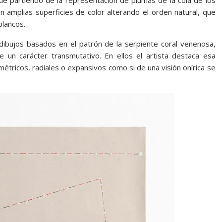
que partiendo de la representación de plumas de la cola de los
n amplias superficies de color alterando el orden natural, que
blancos.
ibujos basados en el patrón de la serpiente coral venenosa,
 un carácter transmutativo. En ellos el artista destaca esa
tricos, radiales o expansivos como si de una visión onírica se