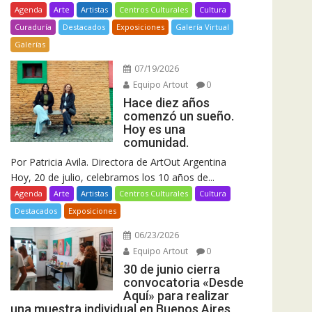
Agenda
Arte
Artistas
Centros Culturales
Cultura
Curaduría
Destacados
Exposiciones
Galería Virtual
Galerías
07/19/2026
Equipo Artout
0
Hace diez años
comenzó un sueño.
Hoy es una
comunidad.
Por Patricia Avila. Directora de ArtOut Argentina
Hoy, 20 de julio, celebramos los 10 años de...
Agenda
Arte
Artistas
Centros Culturales
Cultura
Destacados
Exposiciones
06/23/2026
Equipo Artout
0
30 de junio cierra
convocatoria «Desde
Aquí» para realizar
una muestra individual en Buenos Aires