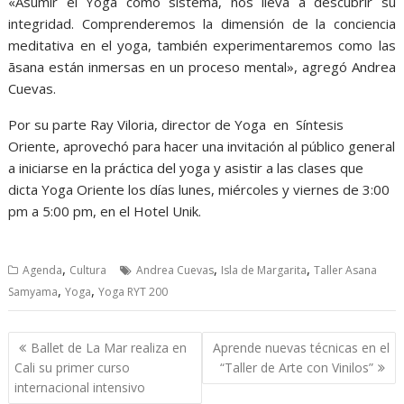
«Asumir el Yoga como sistema, nos lleva a descubrir su
integridad. Comprenderemos la dimensión de la conciencia
meditativa en el yoga, también experimentaremos como las
āsana están inmersas en un proceso mental», agregó Andrea
Cuevas.
Por su parte Ray Viloria, director de Yoga en Síntesis
Oriente, aprovechó para hacer una invitación al público general
a iniciarse en la práctica del yoga y asistir a las clases que
dicta Yoga Oriente los días lunes, miércoles y viernes de 3:00
pm a 5:00 pm, en el Hotel Unik.
,
,
,
Agenda
Cultura
Andrea Cuevas
Isla de Margarita
Taller Asana
,
,
Samyama
Yoga
Yoga RYT 200
Navegación
Ballet de La Mar realiza en
Aprende nuevas técnicas en el
de
Cali su primer curso
“Taller de Arte con Vinilos”
entradas
internacional intensivo