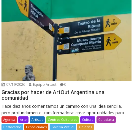
07/19/2026
Equipo Artout
0
Gracias por hacer de ArtOut Argentina una
comunidad
Hace diez años comenzamos un camino con una idea sencilla,
pero profundamente transformadora: crear oportunidades para...
Agenda
Arte
Artistas
Centros Culturales
Cultura
Curaduría
Destacados
Exposiciones
Galería Virtual
Galerías