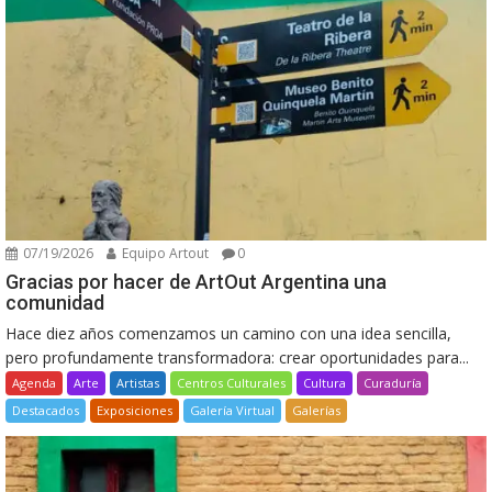
07/19/2026
Equipo Artout
0
Gracias por hacer de ArtOut Argentina una
comunidad
Hace diez años comenzamos un camino con una idea sencilla,
pero profundamente transformadora: crear oportunidades para...
Agenda
Arte
Artistas
Centros Culturales
Cultura
Curaduría
Destacados
Exposiciones
Galería Virtual
Galerías