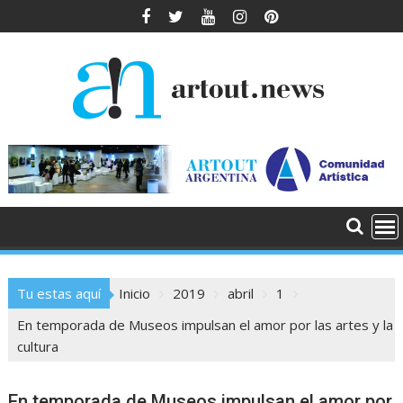
Saltar
al
contenido
Tu estas aquí
Inicio
2019
abril
1
En temporada de Museos impulsan el amor por las artes y la
cultura
En temporada de Museos impulsan el amor por