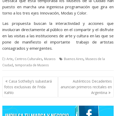
Destaca que esta temporada los Museos de la Ciudad han
puesto en marcha una ingeniosa programación que gira en
torno a los tres ejes Innovación, Modas y Color.
Las propuesta buscan la interactividad y acciones que
involucran directamente al público en el compartir y el disfrute
en las visitas a las instituciones de arte y cultura en las que se
pone de manifiesto el importante trabajo de artistas
consagrados y emergentes.
,
,
,
Arte
Centros Culturales
Museos
Buenos Aires
Museos de la
,
Ciudad
temporada de Museos
Navegación
Casa Sotheby’s subastará
Auténticos Decadentes
de
fotos exclusivas de Frida
anuncian primeros recitales en
entradas
Kahlo
Argentina