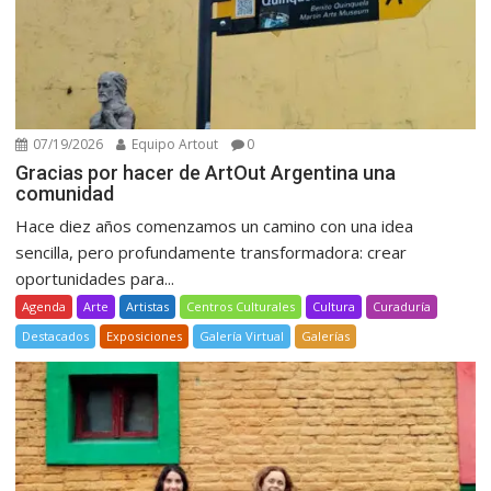
07/19/2026
Equipo Artout
0
Gracias por hacer de ArtOut Argentina una
comunidad
Hace diez años comenzamos un camino con una idea
sencilla, pero profundamente transformadora: crear
oportunidades para...
Agenda
Arte
Artistas
Centros Culturales
Cultura
Curaduría
Destacados
Exposiciones
Galería Virtual
Galerías