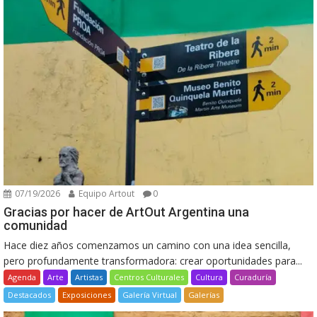
07/19/2026
Equipo Artout
0
Gracias por hacer de ArtOut Argentina una
comunidad
Hace diez años comenzamos un camino con una idea sencilla,
pero profundamente transformadora: crear oportunidades para...
Agenda
Arte
Artistas
Centros Culturales
Cultura
Curaduría
Destacados
Exposiciones
Galería Virtual
Galerías