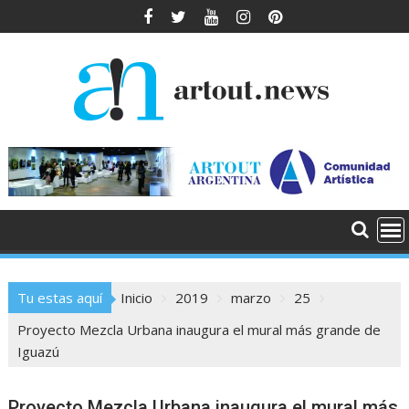
Saltar
al
contenido
Tu estas aquí
Inicio
2019
marzo
25
Proyecto Mezcla Urbana inaugura el mural más grande de
Iguazú
Proyecto Mezcla Urbana inaugura el mural más