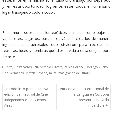
estábamos en la misma zona, cada uno trabajó por separado
y, en esta oportunidad, logramos estar todos en un mismo
lugar trabajando codo a codo”.
En el mural sobresalen los exóticos animales como pájaros,
yaguaretés, lagartos, parajes selváticos, creados de manera
ingeniosa con aerosoles que sirvieron para recrear las
texturas, luces y sombras que dieron vida a esta original obra
de arte.
,
,
Arte
Destacados
Antonio Olivera
calles Coronel Dorrego y Salto
,
,
Dos Hermanas
Mezcla Urbana
mural más grande de Iguazú
Navegación
Todo listo para la nueva
VIII Congreso Internacional de
de
edición del Festival de Cine
la Lengua en Córdoba
entradas
Independiente de Buenos
presenta una grilla
Aires
imperdible