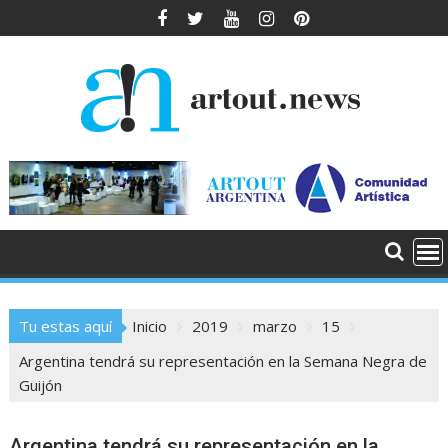
Saltar
al
contenido
Tu estas aquí
Inicio
2019
marzo
15
Argentina tendrá su representación en la Semana Negra de
Guijón
Argentina tendrá su representación en la