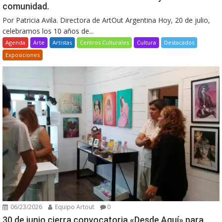
comunidad.
Por Patricia Avila. Directora de ArtOut Argentina Hoy, 20 de julio,
celebramos los 10 años de...
Agenda
Arte
Artistas
Centros Culturales
Cultura
Destacados
Exposiciones
06/23/2026
Equipo Artout
0
30 de junio cierra convocatoria «Desde Aquí» para