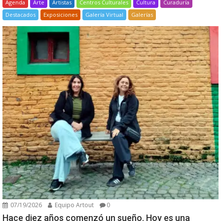
Agenda
Arte
Artistas
Centros Culturales
Cultura
Curaduría
Destacados
Exposiciones
Galería Virtual
Galerías
07/19/2026
Equipo Artout
0
Hace diez años comenzó un sueño. Hoy es una