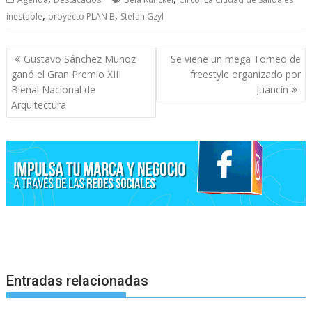
,
,
inestable
proyecto PLAN B
Stefan Gzyl
Navegación
Gustavo Sánchez Muñoz
Se viene un mega Torneo de
de
ganó el Gran Premio XIII
freestyle organizado por
entradas
Bienal Nacional de
Juancín
Arquitectura
Entradas relacionadas