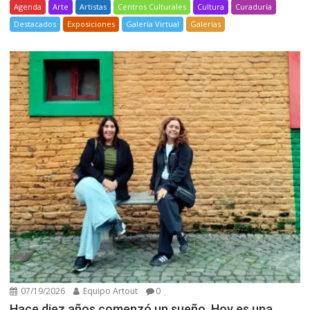
Agenda
Arte
Artistas
Centros Culturales
Cultura
Curaduría
Destacados
Exposiciones
Galería Virtual
Galerías
07/19/2026
Equipo Artout
0
Hace diez años comenzó un sueño. Hoy es una