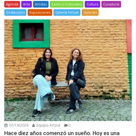
Agenda
Arte
Artistas
Centros Culturales
Cultura
Curaduría
Destacados
Exposiciones
Galería Virtual
Galerías
07/19/2026
Equipo Artout
0
Hace diez años comenzó un sueño. Hoy es una