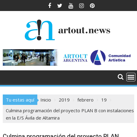
Saltar
al
contenido
Tu estas aquí
Inicio
2019
febrero
19
Culmina programación del proyecto PLAN B con instalaciones
en la E/S Ávila de Altamira
Culmina programación del proyecto PLAN