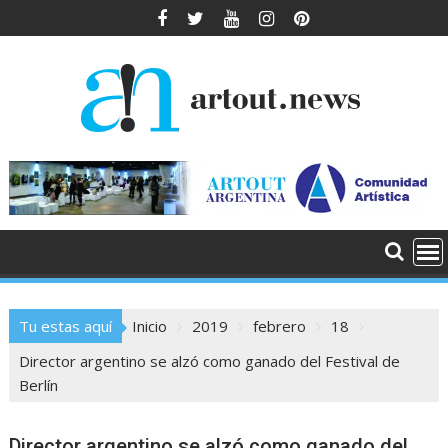
Saltar
al
contenido
Tu estas aquí
Inicio
2019
febrero
18
Director argentino se alzó como ganado del Festival de
Berlín
Director argentino se alzó como ganado del