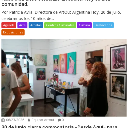
comunidad.
Por Patricia Avila. Directora de ArtOut Argentina Hoy, 20 de julio,
celebramos los 10 años de...
Agenda
Arte
Artistas
Centros Culturales
Cultura
Destacados
Exposiciones
06/23/2026
Equipo Artout
0
30 de junio cierra convocatoria «Desde Aquí» para