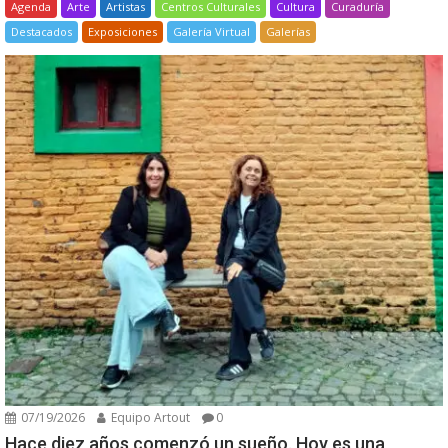
Agenda
Arte
Artistas
Centros Culturales
Cultura
Curaduría
Destacados
Exposiciones
Galería Virtual
Galerías
07/19/2026
Equipo Artout
0
Hace diez años comenzó un sueño. Hoy es una