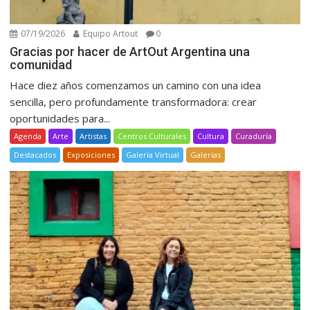
07/19/2026
Equipo Artout
0
Gracias por hacer de ArtOut Argentina una
comunidad
Hace diez años comenzamos un camino con una idea
sencilla, pero profundamente transformadora: crear
oportunidades para...
Agenda
Arte
Artistas
Centros Culturales
Cultura
Curaduría
Destacados
Exposiciones
Galería Virtual
Galerías