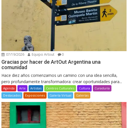
07/19/2026
Equipo Artout
0
Gracias por hacer de ArtOut Argentina una
comunidad
Hace diez años comenzamos un camino con una idea sencilla,
pero profundamente transformadora: crear oportunidades para...
Agenda
Arte
Artistas
Centros Culturales
Cultura
Curaduría
Destacados
Exposiciones
Galería Virtual
Galerías