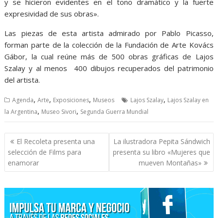
y se hicieron evidentes en el tono dramático y la fuerte
expresividad de sus obras».
Las piezas de esta artista admirado por Pablo Picasso,
forman parte de la colección de la Fundación de Arte Kovács
Gábor, la cual reúne más de 500 obras gráficas de Lajos
Szalay y al menos 400 dibujos recuperados del patrimonio
del artista.
,
,
,
,
Agenda
Arte
Exposiciones
Museos
Lajos Szalay
Lajos Szalay en
,
,
la Argentina
Museo Sivori
Segunda Guerra Mundial
Navegación
El Recoleta presenta una
La ilustradora Pepita Sándwich
de
selección de Films para
presenta su libro «Mujeres que
entradas
enamorar
mueven Montañas»