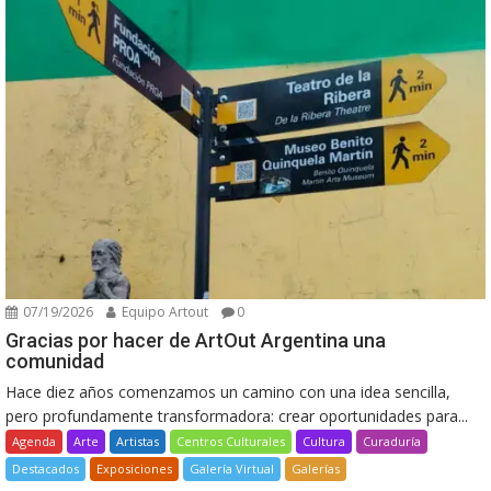
07/19/2026
Equipo Artout
0
Gracias por hacer de ArtOut Argentina una
comunidad
Hace diez años comenzamos un camino con una idea sencilla,
pero profundamente transformadora: crear oportunidades para...
Agenda
Arte
Artistas
Centros Culturales
Cultura
Curaduría
Destacados
Exposiciones
Galería Virtual
Galerías