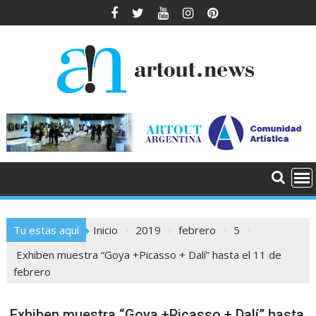
Saltar
al
contenido
Tu estas aquí
Inicio
2019
febrero
5
Exhiben muestra “Goya +Picasso + Dalí” hasta el 11 de
febrero
Exhiben muestra “Goya +Picasso + Dalí” hasta