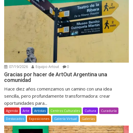
07/19/2026
Equipo Artout
0
Gracias por hacer de ArtOut Argentina una
comunidad
Hace diez años comenzamos un camino con una idea
sencilla, pero profundamente transformadora: crear
oportunidades para...
Agenda
Arte
Artistas
Centros Culturales
Cultura
Curaduría
Destacados
Exposiciones
Galería Virtual
Galerías