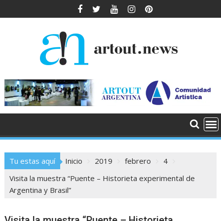
Saltar
al
contenido
Tu estas aquí
Inicio
2019
febrero
4
Visita la muestra “Puente – Historieta experimental de
Argentina y Brasil”
Visita la muestra “Puente – Historieta