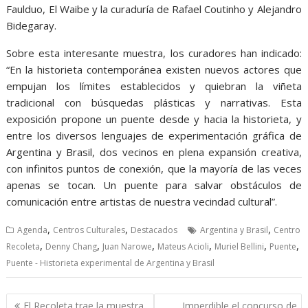
Faulduo, El Waibe y la curaduría de Rafael Coutinho y Alejandro
Bidegaray.
Sobre esta interesante muestra, los curadores han indicado:
“En la historieta contemporánea existen nuevos actores que
empujan los límites establecidos y quiebran la viñeta
tradicional con búsquedas plásticas y narrativas. Esta
exposición propone un puente desde y hacia la historieta, y
entre los diversos lenguajes de experimentación gráfica de
Argentina y Brasil, dos vecinos en plena expansión creativa,
con infinitos puntos de conexión, que la mayoría de las veces
apenas se tocan. Un puente para salvar obstáculos de
comunicación entre artistas de nuestra vecindad cultural”.
,
,
,
Agenda
Centros Culturales
Destacados
Argentina y Brasil
Centro
,
,
,
,
,
,
Recoleta
Denny Chang
Juan Narowe
Mateus Acioli
Muriel Bellini
Puente
Puente - Historieta experimental de Argentina y Brasil
Navegación
El Recoleta trae la muestra
Imperdible el concurso de