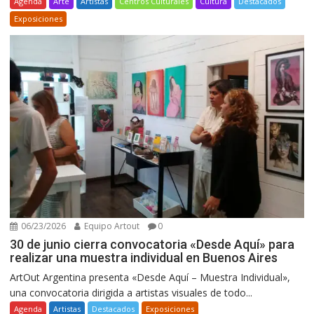
Agenda
Arte
Artistas
Centros Culturales
Cultura
Destacados
Exposiciones
06/23/2026
Equipo Artout
0
30 de junio cierra convocatoria «Desde Aquí» para
realizar una muestra individual en Buenos Aires
ArtOut Argentina presenta «Desde Aquí – Muestra Individual»,
una convocatoria dirigida a artistas visuales de todo...
Agenda
Artistas
Destacados
Exposiciones