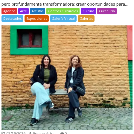
pero profundamente transformadora: crear oportunidades para...
Agenda
Arte
Artistas
Centros Culturales
Cultura
Curaduría
Destacados
Exposiciones
Galería Virtual
Galerías
07/19/2026
Equipo Artout
0