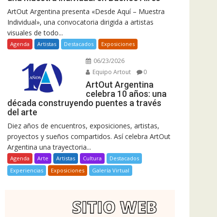
ArtOut Argentina presenta «Desde Aquí – Muestra
Individual», una convocatoria dirigida a artistas
visuales de todo...
Agenda
Artistas
Destacados
Exposiciones
06/23/2026
Equipo Artout
0
ArtOut Argentina
celebra 10 años: una
década construyendo puentes a través
del arte
Diez años de encuentros, exposiciones, artistas,
proyectos y sueños compartidos. Así celebra ArtOut
Argentina una trayectoria...
Agenda
Arte
Artistas
Cultura
Destacados
Experiencias
Exposiciones
Galería Virtual