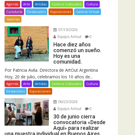
Agenda
Arte
Artistas
Centros Culturales
Cultura
Curaduría
Destacados
Exposiciones
Galería Virtual
Galerías
07/19/2026
Equipo Artout
0
Hace diez años
comenzó un sueño.
Hoy es una
comunidad.
Por Patricia Avila. Directora de ArtOut Argentina
Hoy, 20 de julio, celebramos los 10 años de...
Agenda
Arte
Artistas
Centros Culturales
Cultura
Destacados
Exposiciones
06/23/2026
Equipo Artout
0
30 de junio cierra
convocatoria «Desde
Aquí» para realizar
una muestra individual en Buenos Aires