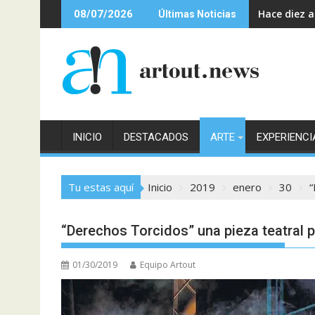
Saltar
Hace diez 
08/07/2026
Últimas Noticias
al
contenido
INICIO
DESTACADOS
ARTE
EXPERIENCI
Tu estas aquí
Inicio
2019
enero
30
“
“Derechos Torcidos” una pieza teatral p
01/30/2019
Equipo Artout