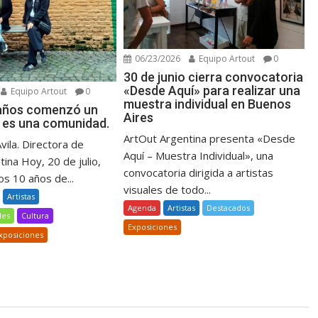
06/23/2026
Equipo Artout
0
30 de junio cierra convocatoria
«Desde Aquí» para realizar una
Equipo Artout
0
muestra individual en Buenos
 años comenzó un
Aires
 es una comunidad.
ArtOut Argentina presenta «Desde
Avila. Directora de
Aquí – Muestra Individual», una
ina Hoy, 20 de julio,
convocatoria dirigida a artistas
s 10 años de...
visuales de todo...
Artistas
Agenda
Artistas
Destacados
les
Cultura
Exposiciones
xposiciones