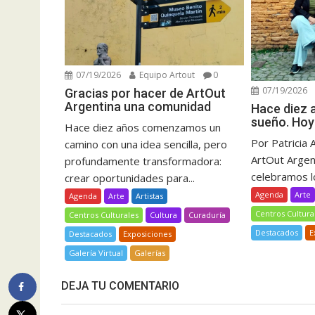
07/19/2026
Equipo Artout
0
07/19/2026
Gracias por hacer de ArtOut
Argentina una comunidad
Hace diez
sueño. Hoy
Hace diez años comenzamos un
Por Patricia 
camino con una idea sencilla, pero
ArtOut Argent
profundamente transformadora:
celebramos lo
crear oportunidades para...
Agenda
Arte
Agenda
Arte
Artistas
Centros Cultura
Centros Culturales
Cultura
Curaduría
Destacados
E
Destacados
Exposiciones
Galería Virtual
Galerías
DEJA TU COMENTARIO