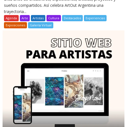
sueños compartidos. Así celebra ArtOut Argentina una
trayectoria...
Agenda
Arte
Artistas
Cultura
Destacados
Experiencias
Exposiciones
Galería Virtual