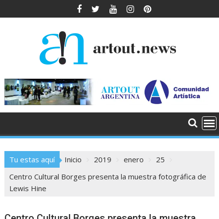
Saltar
al
contenido
Tu estas aquí
Inicio
2019
enero
25
Centro Cultural Borges presenta la muestra fotográfica de
Lewis Hine
Centro Cultural Borges presenta la muestra