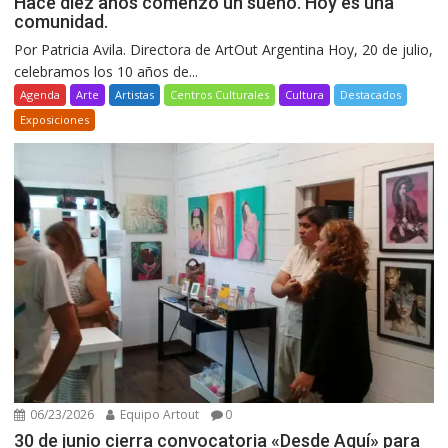
Hace diez años comenzó un sueño. Hoy es una
comunidad.
Por Patricia Avila. Directora de ArtOut Argentina Hoy, 20 de julio,
celebramos los 10 años de...
Agenda
Arte
Artistas
Centros Culturales
Cultura
Destacados
Exposiciones
06/23/2026
Equipo Artout
0
30 de junio cierra convocatoria «Desde Aquí» para