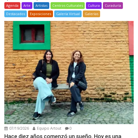
Agenda
Arte
Artistas
Centros Culturales
Cultura
Curaduría
Destacados
Exposiciones
Galería Virtual
Galerías
07/19/2026
Equipo Artout
0
Hace diez años comenzó un sueño. Hoy es una