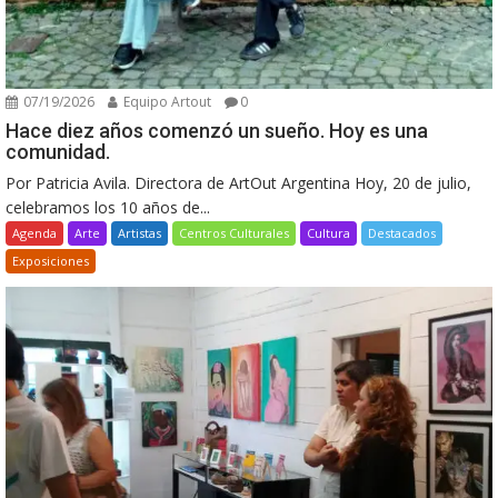
07/19/2026
Equipo Artout
0
Hace diez años comenzó un sueño. Hoy es una
comunidad.
Por Patricia Avila. Directora de ArtOut Argentina Hoy, 20 de julio,
celebramos los 10 años de...
Agenda
Arte
Artistas
Centros Culturales
Cultura
Destacados
Exposiciones