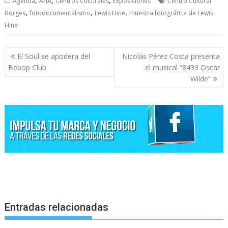
Agenda
Arte
Centros Culturales
Exposiciones
Centro Cultural
,
,
,
Borges
fotodocumentalismo
Lewis Hine
muestra fotográfica de Lewis
Hine
Navegación
El Soul se apodera del
Nicolás Pérez Costa presenta
de
Bebop Club
el musical “8433 Oscar
entradas
Wilde”
Entradas relacionadas