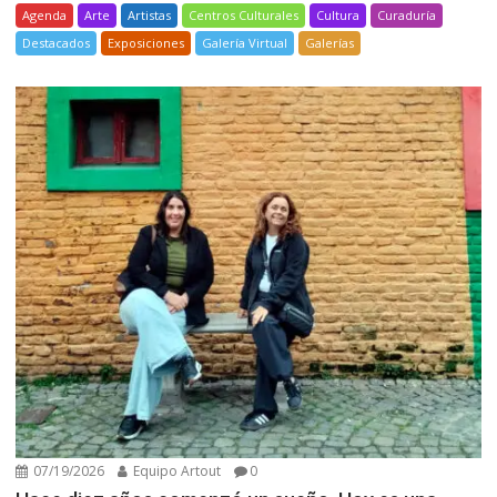
Agenda
Arte
Artistas
Centros Culturales
Cultura
Curaduría
Destacados
Exposiciones
Galería Virtual
Galerías
07/19/2026
Equipo Artout
0