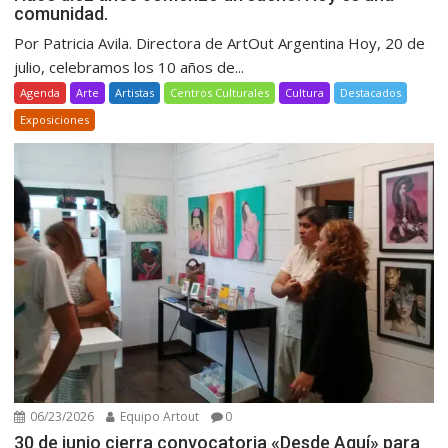
comunidad.
Por Patricia Avila. Directora de ArtOut Argentina Hoy, 20 de
julio, celebramos los 10 años de...
Agenda
Arte
Artistas
Centros Culturales
Cultura
Destacados
Exposiciones
06/23/2026
Equipo Artout
0
30 de junio cierra convocatoria «Desde Aquí» para